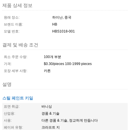
제품 상세 정보
원래 장소:
하이난, 중국
브랜드 이름:
HB
모델 번호:
HBS1018-001
결제 및 배송 조건
최소 주문 수량:
100개 부분
가격:
$0.30/pieces 100-1999 pieces
포장 세부 사항:
카튼
설명
스틸 페인트 키일
표면 취급:
바니싱
산업용:
경품 & 기술
사용:
다른 경품 & 기술, 정교하게 만듭니다
페이퍼 유형:
크라프트 지