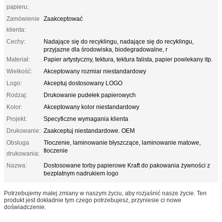
papieru:
Zamówienie
Zaakceptować
klienta:
Cechy:
Nadające się do recyklingu, nadające się do recyklingu,
przyjazne dla środowiska, biodegradowalne, r
Materiał:
Papier artystyczny, tektura, tektura falista, papier powlekany itp.
Wielkość:
Akceptowany rozmiar niestandardowy
Logo:
Akceptuj dostosowany LOGO
Rodzaj:
Drukowanie pudełek papierowych
Kolor:
Akceptowany kolor niestandardowy
Projekt:
Specyficzne wymagania klienta
Drukowanie:
Zaakceptuj niestandardowe. OEM
Obsługa
Tłoczenie, laminowanie błyszczące, laminowanie matowe,
tłoczenie
drukowania:
Nazwa:
Dostosowane torby papierowe Kraft do pakowania żywności z
bezpłatnym nadrukiem logo
Potrzebujemy małej zmiany w naszym życiu, aby rozjaśnić nasze życie. Ten
produkt jest dokładnie tym czego potrzebujesz, przyniesie ci nowe
doświadczenie.