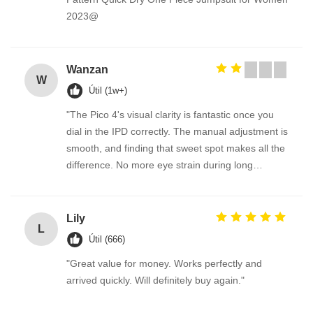
2023@
Wanzan
W
Útil (1w+)
"The Pico 4's visual clarity is fantastic once you
dial in the IPD correctly. The manual adjustment is
smooth, and finding that sweet spot makes all the
difference. No more eye strain during long
sessions. Highly recommend taking the time to set
it up properly!""The Pico 4's visual clarity is
fantastic once you dial in the IPD correctly. The
Lily
L
manual adjustment is smooth, and finding that
Útil (666)
sweet spot makes all the difference. No more eye
"Great value for money. Works perfectly and
strain during long sessions. Highly recommend
arrived quickly. Will definitely buy again."
taking the time to set it up properly!""The Pico 4's
visual clarity is fantastic once you dial in the IPD