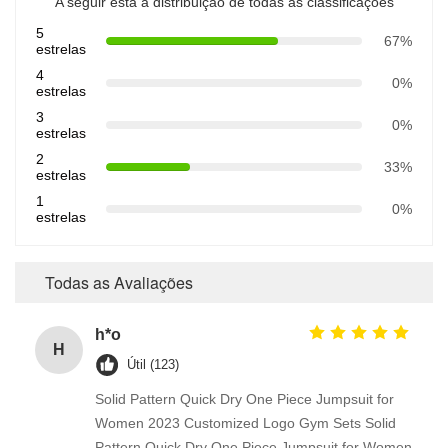
A seguir está a distribuição de todas as classificações
5
67%
estrelas
4
0%
estrelas
3
0%
estrelas
2
33%
estrelas
1
0%
estrelas
Todas as Avaliações
h*o
H
Útil (123)
Solid Pattern Quick Dry One Piece Jumpsuit for
Women 2023 Customized Logo Gym Sets Solid
Pattern Quick Dry One Piece Jumpsuit for Women