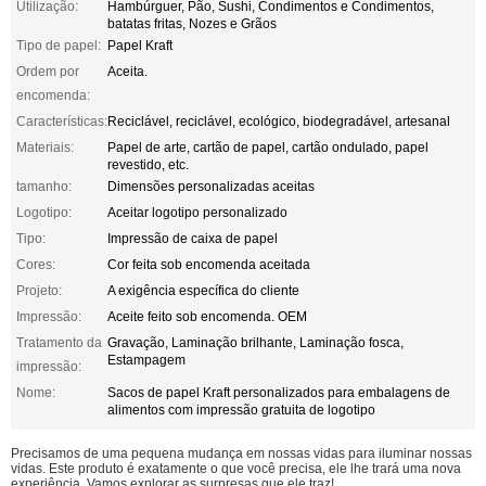
Utilização:
Hambúrguer, Pão, Sushi, Condimentos e Condimentos,
batatas fritas, Nozes e Grãos
Tipo de papel:
Papel Kraft
Ordem por
Aceita.
encomenda:
Características:
Reciclável, reciclável, ecológico, biodegradável, artesanal
Materiais:
Papel de arte, cartão de papel, cartão ondulado, papel
revestido, etc.
tamanho:
Dimensões personalizadas aceitas
Logotipo:
Aceitar logotipo personalizado
Tipo:
Impressão de caixa de papel
Cores:
Cor feita sob encomenda aceitada
Projeto:
A exigência específica do cliente
Impressão:
Aceite feito sob encomenda. OEM
Tratamento da
Gravação, Laminação brilhante, Laminação fosca,
Estampagem
impressão:
Nome:
Sacos de papel Kraft personalizados para embalagens de
alimentos com impressão gratuita de logotipo
Precisamos de uma pequena mudança em nossas vidas para iluminar nossas
vidas. Este produto é exatamente o que você precisa, ele lhe trará uma nova
experiência. Vamos explorar as surpresas que ele traz!