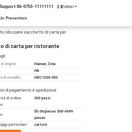
 Support:
86-0755-11111111
Italian
Un Preventivo
to cibo pane sacchetto di carta per
 di carta per ristorante
gli:
di origine:
Hainan, Cina
:
HB
o di modello:
HBC1026-002
ni di pagamento e spedizione:
ità di ordine
500 pezzi
o:
$0.04/pieces 500-4999
o:
pieces
aggi particolari:
cartoni