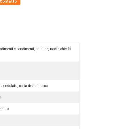
Contatto
dimenti e condimenti, patatine, noci e chicchi
e ondulato, carta rivestita, ecc.
o
izzato