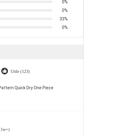
0%
0%
33%
0%
Utile (123)
attern Quick Dry One Piece
 (1w+)