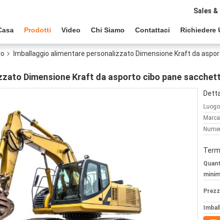
Sales &
Casa
Prodotti
Video
Chi Siamo
Contattaci
Richiedere 
ro
Imballaggio alimentare personalizzato Dimensione Kraft da aspor
zzato Dimensione Kraft da asporto cibo pane sacchetto
Detta
Luogo 
Marca
Numer
Termi
Quant
minim
Prezz
Imball