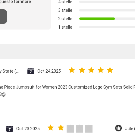
questo fornitore
4 stelle
3 stelle
2 stelle
1 stelle
Vatican City State (Holy See)
Oct 24.2025
One Piece Jumpsuit for Women 2023 Customized Logo Gym Sets Solid P
23@
Oct 23.2025
Utile