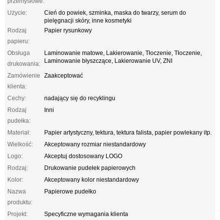
przemysłowe:
Użycie:
Cień do powiek, szminka, maska ​​do twarzy, serum do
pielęgnacji skóry, inne kosmetyki
Rodzaj
Papier rysunkowy
papieru:
Obsługa
Laminowanie matowe, Lakierowanie, Tłoczenie, Tłoczenie,
Laminowanie błyszczące, Lakierowanie UV, ZNI
drukowania:
Zamówienie
Zaakceptować
klienta:
Cechy:
nadający się do recyklingu
Rodzaj
Inni
pudełka:
Materiał:
Papier artystyczny, tektura, tektura falista, papier powlekany itp.
Wielkość:
Akceptowany rozmiar niestandardowy
Logo:
Akceptuj dostosowany LOGO
Rodzaj:
Drukowanie pudełek papierowych
Kolor:
Akceptowany kolor niestandardowy
Nazwa
Papierowe pudełko
produktu:
Projekt:
Specyficzne wymagania klienta