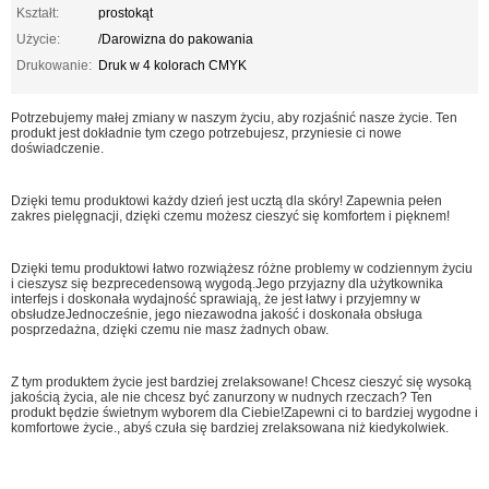
Kształt:
prostokąt
Użycie:
/Darowizna do pakowania
Drukowanie:
Druk w 4 kolorach CMYK
Potrzebujemy małej zmiany w naszym życiu, aby rozjaśnić nasze życie. Ten
produkt jest dokładnie tym czego potrzebujesz, przyniesie ci nowe
doświadczenie.
Dzięki temu produktowi każdy dzień jest ucztą dla skóry! Zapewnia pełen
zakres pielęgnacji, dzięki czemu możesz cieszyć się komfortem i pięknem!
Dzięki temu produktowi łatwo rozwiążesz różne problemy w codziennym życiu
i cieszysz się bezprecedensową wygodą.Jego przyjazny dla użytkownika
interfejs i doskonała wydajność sprawiają, że jest łatwy i przyjemny w
obsłudzeJednocześnie, jego niezawodna jakość i doskonała obsługa
posprzedażna, dzięki czemu nie masz żadnych obaw.
Z tym produktem życie jest bardziej zrelaksowane! Chcesz cieszyć się wysoką
jakością życia, ale nie chcesz być zanurzony w nudnych rzeczach? Ten
produkt będzie świetnym wyborem dla Ciebie!Zapewni ci to bardziej wygodne i
komfortowe życie., abyś czuła się bardziej zrelaksowana niż kiedykolwiek.