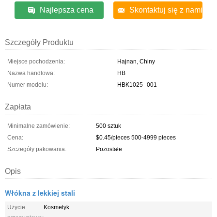
Najlepsza cena
Skontaktuj się z nami
Szczegóły Produktu
Miejsce pochodzenia:
Hajnan, Chiny
Nazwa handlowa:
HB
Numer modelu:
HBK1025--001
Zapłata
Minimalne zamówienie:
500 sztuk
Cena:
$0.45/pieces 500-4999 pieces
Szczegóły pakowania:
Pozostałe
Opis
Włókna z lekkiej stali
Użycie
Kosmetyk