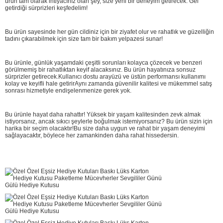
ürün tam olarak ihtiyacınız olan şey, size yeni bir deneyim getirecek. Gel
getirdiği sürprizleri keşfedelim!
Bu ürün sayesinde her gün cildiniz için bir ziyafet olur ve rahatlık ve güzelliğin
tadını çıkarabilmek için size tam bir bakım yelpazesi sunar!
Bu ürünle, günlük yaşamdaki çeşitli sorunları kolayca çözecek ve benzeri
görülmemiş bir rahatlıktan keyif alacaksınız. Bu ürün hayatınıza sonsuz
sürprizler getirecek.Kullanıcı dostu arayüzü ve üstün performansı kullanımı
kolay ve keyifli hale getirirAynı zamanda güvenilir kalitesi ve mükemmel satış
sonrası hizmetiyle endişelenmenize gerek yok.
Bu ürünle hayat daha rahattır! Yüksek bir yaşam kalitesinden zevk almak
istiyorsanız, ancak sıkıcı şeylerle boğulmak istemiyorsanız? Bu ürün sizin için
harika bir seçim olacaktır!Bu size daha uygun ve rahat bir yaşam deneyimi
sağlayacaktır, böylece her zamankinden daha rahat hissedersin.