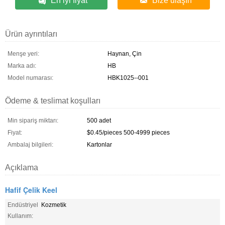
En iyi fiyat
Bize ulaşın
Ürün ayrıntıları
Menşe yeri:
Haynan, Çin
Marka adı:
HB
Model numarası:
HBK1025--001
Ödeme & teslimat koşulları
Min sipariş miktarı:
500 adet
Fiyat:
$0.45/pieces 500-4999 pieces
Ambalaj bilgileri:
Kartonlar
Açıklama
Hafif Çelik Keel
Endüstriyel
Kozmetik
Kullanım: