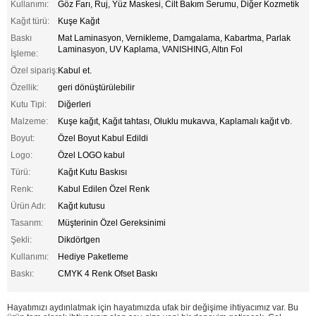
Kullanımı:
Göz Farı, Ruj, Yüz Maskesi, Cilt Bakım Serumu, Diğer Kozmetik
Kağıt türü:
Kuşe Kağıt
Baskı
Mat Laminasyon, Vernikleme, Damgalama, Kabartma, Parlak
Laminasyon, UV Kaplama, VANISHING, Altın Fol
İşleme:
Özel sipariş:
Kabul et.
Özellik:
geri dönüştürülebilir
Kutu Tipi:
Diğerleri
Malzeme:
Kuşe kağıt, Kağıt tahtası, Oluklu mukavva, Kaplamalı kağıt vb.
Boyut:
Özel Boyut Kabul Edildi
Logo:
Özel LOGO kabul
Türü:
Kağıt Kutu Baskısı
Renk:
Kabul Edilen Özel Renk
Ürün Adı:
Kağıt kutusu
Tasarım:
Müşterinin Özel Gereksinimi
Şekli:
Dikdörtgen
Kullanımı:
Hediye Paketleme
Baskı:
CMYK 4 Renk Ofset Baskı
Hayatımızı aydınlatmak için hayatımızda ufak bir değişime ihtiyacımız var. Bu