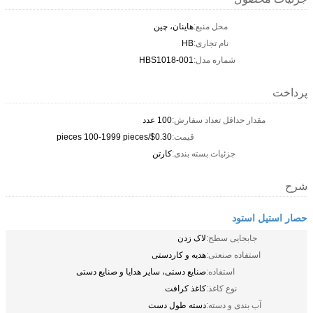
محل منبع:
هاینان، چین
نام تجاری:
HB
شماره مدل:
HBS1018-001
پرداخت
مقدار حداقل تعداد سفارش:
100 عدد
قیمت:
$0.30/pieces 100-1999 pieces
جزئیات بسته بندی:
کارتن
شرح
حصار استیل استود
جابجایی سطح:
لاک زدن
استفاده صنعتی:
هدیه و کاردستی
استفاده:
صنایع دستی، سایر هدایا و صنایع دستی
نوع کاغذ:
کاغذ کرافت
آب بندی و دسته:
دسته طول دست