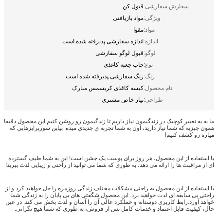
سفارش سفارشی:
قبول کن
ویژگی:
مواد بازیافتی
مواد:
مقوا
اندازه:
اندازه سفارشی پذیرفته شده است
لوگو:
قبول لوگو سفارشی
نوع:
چاپ جعبه کاغذی
رنگ:
رنگ سفارشی پذیرفته شده است
نام محصول:
کیسه کاغذی کریسمس مبارک
طراحی:
نیاز خاص مشتری
ما به يه تغيير کوچيک در زندگيمون نياز داريم تا زندگيمون رو روشن کنيم اين محصول دقیقا
همون چيزيه که شما نياز داريد، اون به شما تجربه ي جديدي ميده. بياين سورپرايزهايي که
مياره رو کشف کنيم!
با استفاده از این محصول، هر روز برای پوست یک جشن است! این به شما طیف گسترده
ای از مراقبت ها را ارائه می دهد، به طوری که شما می توانید از راحتی و زیبایی لذت ببرید!
با استفاده از این محصول به راحتی مشکلات مختلف زندگی روزمره را حل خواهید کرد و از
راحتی بی سابقه ای لذت خواهید برد. این محصول شگفتی های بی پایان را به زندگی شما
خواهد آورد.رابط کاربری دوستانه و عملکرد عالی آن را آسان و لذت بخش می کند. در عین
حال، کیفیت قابل اعتماد و خدمات کامل پس از فروش، به طوری که شما هیچ نگرانی.