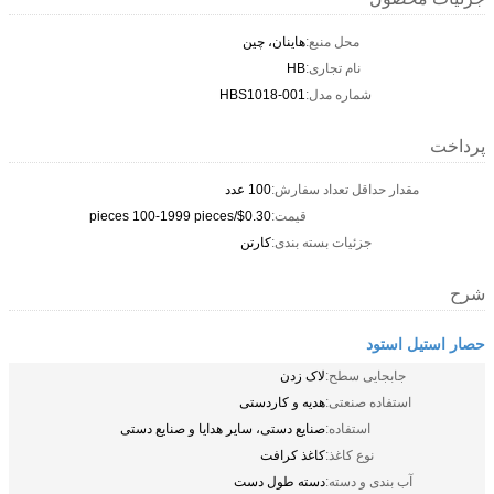
محل منبع:
هاینان، چین
نام تجاری:
HB
شماره مدل:
HBS1018-001
پرداخت
مقدار حداقل تعداد سفارش:
100 عدد
قیمت:
$0.30/pieces 100-1999 pieces
جزئیات بسته بندی:
کارتن
شرح
حصار استیل استود
جابجایی سطح:
لاک زدن
استفاده صنعتی:
هدیه و کاردستی
استفاده:
صنایع دستی، سایر هدایا و صنایع دستی
نوع کاغذ:
کاغذ کرافت
آب بندی و دسته:
دسته طول دست