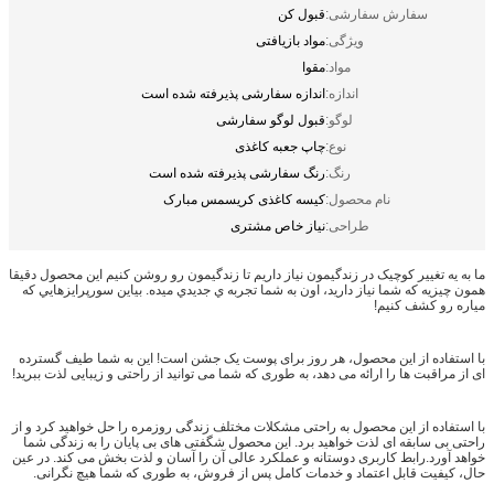
سفارش سفارشی:
قبول کن
ویژگی:
مواد بازیافتی
مواد:
مقوا
اندازه:
اندازه سفارشی پذیرفته شده است
لوگو:
قبول لوگو سفارشی
نوع:
چاپ جعبه کاغذی
رنگ:
رنگ سفارشی پذیرفته شده است
نام محصول:
کیسه کاغذی کریسمس مبارک
طراحی:
نیاز خاص مشتری
ما به يه تغيير کوچيک در زندگيمون نياز داريم تا زندگيمون رو روشن کنيم اين محصول دقیقا
همون چيزيه که شما نياز داريد، اون به شما تجربه ي جديدي ميده. بياين سورپرايزهايي که
مياره رو کشف کنيم!
با استفاده از این محصول، هر روز برای پوست یک جشن است! این به شما طیف گسترده
ای از مراقبت ها را ارائه می دهد، به طوری که شما می توانید از راحتی و زیبایی لذت ببرید!
با استفاده از این محصول به راحتی مشکلات مختلف زندگی روزمره را حل خواهید کرد و از
راحتی بی سابقه ای لذت خواهید برد. این محصول شگفتی های بی پایان را به زندگی شما
خواهد آورد.رابط کاربری دوستانه و عملکرد عالی آن را آسان و لذت بخش می کند. در عین
حال، کیفیت قابل اعتماد و خدمات کامل پس از فروش، به طوری که شما هیچ نگرانی.