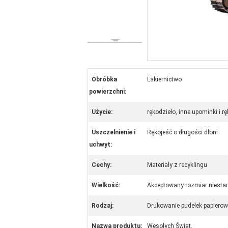
Obróbka
Lakiernictwo
powierzchni:
Użycie:
rękodzieło, inne upominki i r
Uszczelnienie i
Rękojeść o długości dłoni
uchwyt:
Cechy:
Materiały z recyklingu
Wielkość:
Akceptowany rozmiar niest
Rodzaj:
Drukowanie pudełek papiero
Nazwa produktu:
Wesołych Świąt.