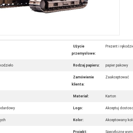
Użycie
Prezent i rękodzi
przemysłowe:
ękodzieło
Rodzaj papieru:
papier pakowy
Zamówienie
Zaakceptować
klienta:
Materiał:
Karton
andardowy
Logo:
Akceptuj dosto
wych
Kolor:
Akceptowany kol
Projekt:
Specyficzne wym