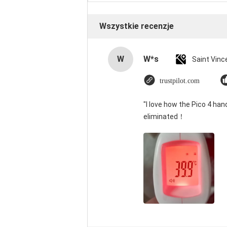
Wszystkie recenzje
W
W*s
trustpilot.com
"I love how the Pico 4 han
eliminated！