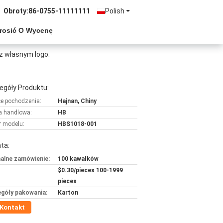
Obroty:
86-0755-11111111
Polish
rosić O Wycenę
z własnym logo.
egóły Produktu:
ce pochodzenia:
Hajnan, Chiny
 handlowa:
HB
 modelu:
HBS1018-001
ta:
alne zamówienie:
100 kawałków
$0.30/pieces 100-1999
pieces
góły pakowania:
Karton
Kontakt