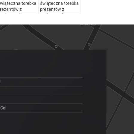
wiąteczna torebka
świąteczna torebka
rezentów z
prezentów z
apieru z własnym
papieru z własnym
ogo.
logo.
1
 Cai