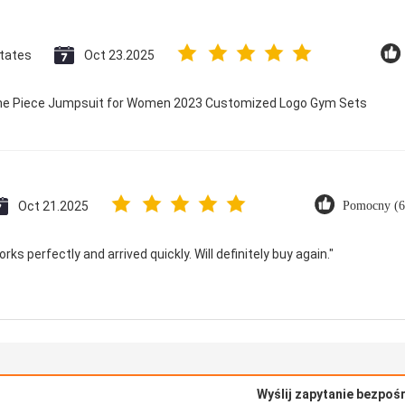
States
Oct 23.2025
 One Piece Jumpsuit for Women 2023 Customized Logo Gym Sets
Oct 21.2025
Pomocny (6
ks perfectly and arrived quickly. Will definitely buy again."
Wyślij zapytanie bezpoś