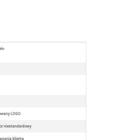
eło
sowany LOGO
or niestandardowy
agania klienta