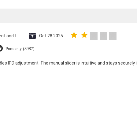
Saint Vincent and the Grenadines
Oct 28.2025
Pomocny (8987)
dles IPD adjustment. The manual slider is intuitive and stays securely in