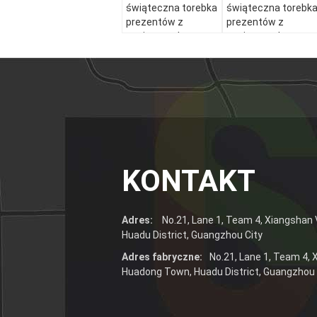
świąteczna torebka
świąteczna torebk
prezentów z
prezentów z
papieru z własnym
papieru z własnym
logo.
logo.
KONTAKT
Adres:
No.21, Lane 1, Team 4, Xiangshan 
Huadu District, Guangzhou City
Adres fabryczne:
No.21, Lane 1, Team 4, 
Huadong Town, Huadu District, Guangzhou 