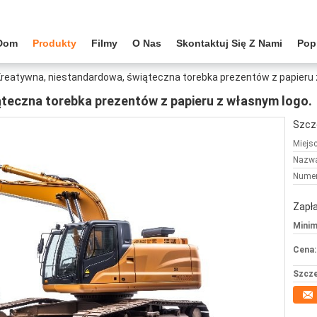
Dom
Produkty
Filmy
O Nas
Skontaktuj Się Z Nami
Pop
reatywna, niestandardowa, świąteczna torebka prezentów z papieru 
teczna torebka prezentów z papieru z własnym logo.
Szcz
Miejs
Nazwa
Numer
Zapła
Minim
Cena:
Szcze