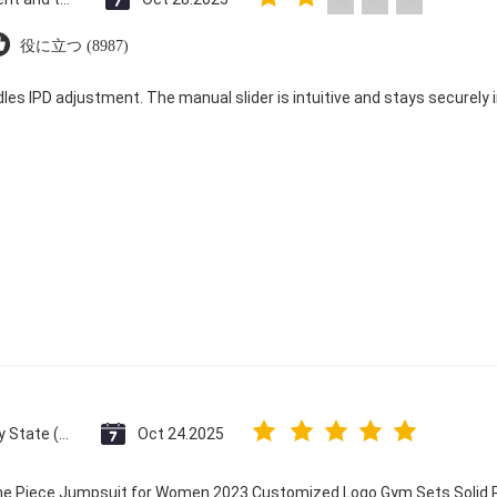
役に立つ (8987)
dles IPD adjustment. The manual slider is intuitive and stays securely in
Vatican City State (Holy See)
Oct 24.2025
One Piece Jumpsuit for Women 2023 Customized Logo Gym Sets Solid P