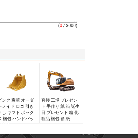
(
0
/ 3000)
ピンク 豪華 オーダ
直接 工場 プレゼン
ーメイド ロゴ 引き
ト 手作り 紙 箱 誕生
出し ギフト ボック
日 プレゼント 箱 化
ス 梱包 ハンドバッ
粧品 梱包 箱 紙
グ 梱包 ボックス