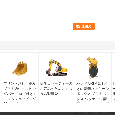
リ
プリントされた高級
誕生日パーティーの
ハンドル引き出し付
ギフト紙ショッピン
お好みのためにカス
きの豪華パッケージ
ト
グバッグ ロゴ付きカ
タム製紙袋
ボックス ギフトボッ
スタムショッピング
クス パッケージ 豪
紙バッグ
華なコーティング紙
カスタムギフトボッ
クス