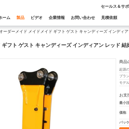
セールス＆サポ
ホーム
製品
ビデオ
企業情報
お問い合わせ
見積依頼
 オーダーメイド メイドメイド ギフト ゲスト キャンディーズ インディア
 ギフト ゲスト キャンディーズ インディアン レッド 結
商品
起源の
ブラン
モデル
お支
最小注
価格:
パッケ