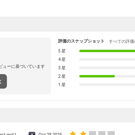
評価のスナップショット
すべての評価
5 星
4 星
ビューに基づいています
3 星
2 星
く
1 星
Saint Vincent and the Grenadines
Oct 28.2025