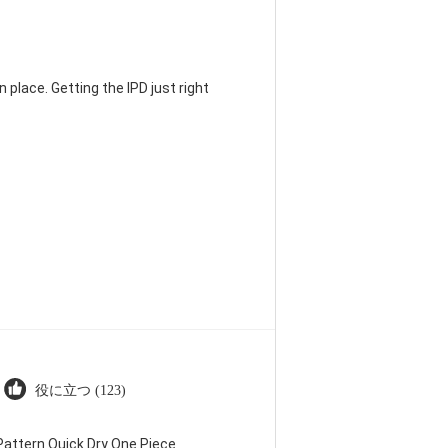
 place. Getting the IPD just right
役に立つ (123)
attern Quick Dry One Piece