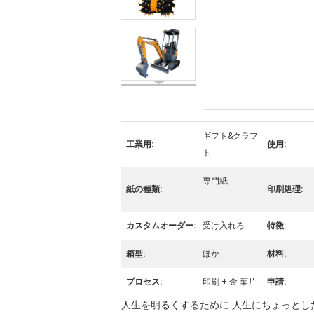
ギフト&クラフ
工業用:
使用:
ト
専門紙
紙の種類:
印刷処理:
カスタムオーダー:
受け入れろ
特徴:
箱型:
ほか
材料:
プロセス:
印刷 + 金 葉片
申請:
人生を明るくするために 人生にちょっとした