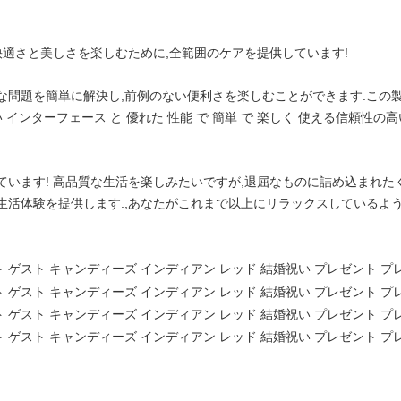
快適さと美しさを楽しむために,全範囲のケアを提供しています!
な問題を簡単に解決し,前例のない便利さを楽しむことができます.この
 インターフェース と 優れた 性能 で 簡単 で 楽しく 使える信頼性
ています! 高品質な生活を楽しみたいですが,退屈なものに詰め込まれた
生活体験を提供します.,あなたがこれまで以上にリラックスしているよう