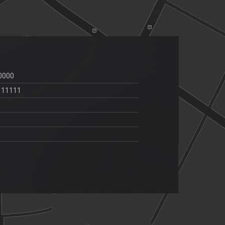
0000
111111
m