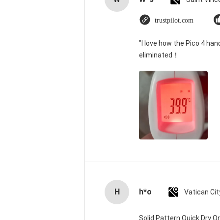
trustpilot.com
"I love how the Pico 4 han
eliminated！
H
h*o
Solid Pattern Quick Dry 