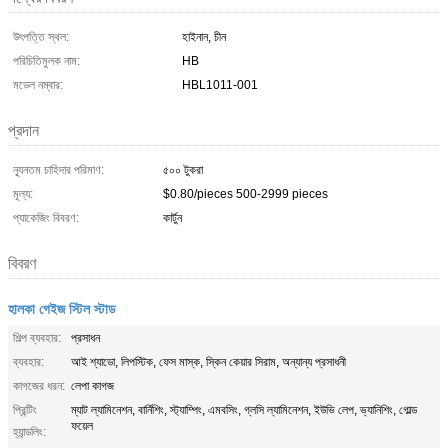
উৎপত্তি স্থল:
হাইনান, চীন
পরিচিতিমুলক নাম:
HB
মডেল নম্বার:
HBL1011-001
প্রদান
ন্যূনতম চাহিদার পরিমাণ:
৫০০ টুকরা
মূল্য:
$0.80/pieces 500-2999 pieces
প্যাকেজিং বিবরণ:
কার্টুন
বিবরণ
হালকা গেইজ স্টিল স্টাড
শিল্প ব্যবহার:
প্রসাধন
ব্যবহার:
আই শ্যাডো, লিপস্টিক, ফেস মাস্ক, স্কিন কেয়ার সিরাম, অন্যান্য প্রসাধনী
কাগজের ধরন:
লেপা কাগজ
প্রিন্টিং
ম্যাট ল্যামিনেশন, বার্নিশিং, স্ট্যাম্পিং, এমবসিং, গ্লসি ল্যামিনেশন, ইউভি লেপ, ভ্যানিশিং, গোল্ড
ফয়েল
হ্যান্ডলিং: