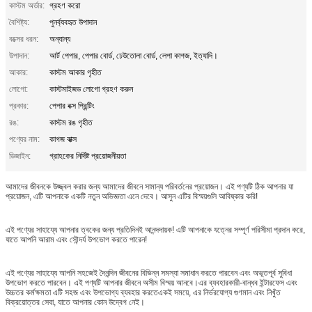
কাস্টম অর্ডার:
গ্রহণ করো
বৈশিষ্ট্য:
পুনর্ব্যবহৃত উপাদান
বক্সের ধরন:
অন্যান্য
উপাদান:
আর্ট পেপার, পেপার বোর্ড, ঢেউতোলা বোর্ড, লেপা কাগজ, ইত্যাদি।
আকার:
কাস্টম আকার গৃহীত
লোগো:
কাস্টমাইজড লোগো গ্রহণ করুন
প্রকার:
পেপার বক্স প্রিন্টিং
রঙ:
কাস্টম রঙ গৃহীত
পণ্যের নাম:
কাগজ বাক্স
ডিজাইন:
গ্রাহকের নির্দিষ্ট প্রয়োজনীয়তা
আমাদের জীবনকে উজ্জ্বল করার জন্য আমাদের জীবনে সামান্য পরিবর্তনের প্রয়োজন। এই পণ্যটি ঠিক আপনার যা
প্রয়োজন, এটি আপনাকে একটি নতুন অভিজ্ঞতা এনে দেবে। আসুন এটির বিস্ময়গুলি আবিষ্কার করি!
এই পণ্যের সাহায্যে আপনার ত্বকের জন্য প্রতিদিনই আনন্দদায়ক! এটি আপনাকে যত্নের সম্পূর্ণ পরিসীমা প্রদান করে,
যাতে আপনি আরাম এবং সৌন্দর্য উপভোগ করতে পারেন!
এই পণ্যের সাহায্যে আপনি সহজেই দৈনন্দিন জীবনের বিভিন্ন সমস্যা সমাধান করতে পারবেন এবং অভূতপূর্ব সুবিধা
উপভোগ করতে পারবেন। এই পণ্যটি আপনার জীবনে অসীম বিস্ময় আনবে।এর ব্যবহারকারী-বান্ধব ইন্টারফেস এবং
উচ্চতর কর্মক্ষমতা এটি সহজ এবং উপভোগ্য ব্যবহার করতেএকই সময়ে, এর নির্ভরযোগ্য গুণমান এবং নিখুঁত
বিক্রয়োত্তর সেবা, যাতে আপনার কোন উদ্বেগ নেই।