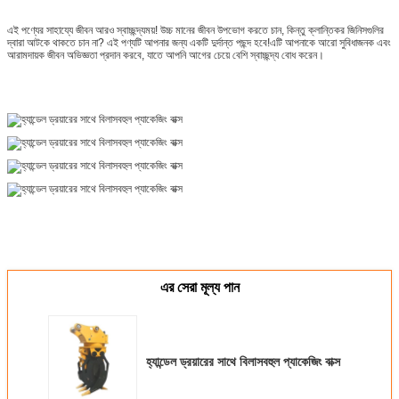
এই পণ্যের সাহায্যে জীবন আরও স্বাচ্ছন্দ্যময়! উচ্চ মানের জীবন উপভোগ করতে চান, কিন্তু ক্লান্তিকর জিনিসগুলির
দ্বারা আটকে থাকতে চান না? এই পণ্যটি আপনার জন্য একটি দুর্দান্ত পছন্দ হবে!এটি আপনাকে আরো সুবিধাজনক এবং
আরামদায়ক জীবন অভিজ্ঞতা প্রদান করবে, যাতে আপনি আগের চেয়ে বেশি স্বাচ্ছন্দ্য বোধ করেন।
এর সেরা মূল্য পান
হ্যান্ডেল ড্রয়ারের সাথে বিলাসবহুল প্যাকেজিং বাক্স