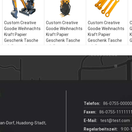
Custom Creative
Custom Creative
Custom Creative
C
Goodie Weihnachts
Goodie Weihnachts
Goodie Weihnachts
G
Kraft Papier
Kraft Papier
Kraft Papier
K
Geschenk Tasche
Geschenk Tasche
Geschenk Tasche
G
mit Ihrem eigenen
mit Ihrem eigenen
mit Ihrem eigenen
m
Logo für Xmas
Logo für Xmas
Logo für Xmas
L
Dekorationsparty
Dekorationsparty
Dekorationsparty
D
Telefon:
86-0755-0000
Faxen:
86-0755-111111
E-Mail:
test@test.com
han-Dorf, Huadong-Stadt,
Regelarbeitszeit:
9:00-