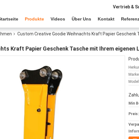
Vertrieb & S
Startseite
Produkte
Videos
Über Uns
Kontakt
Referen
rahmen
Custom Creative Goodie Weihnachts Kraft Papier Geschenk 
ts Kraft Papier Geschenk Tasche mit Ihrem eigenen 
Produ
Herkun
Marke
Model
Zahl
Min B
Preis:
Verp
Infor