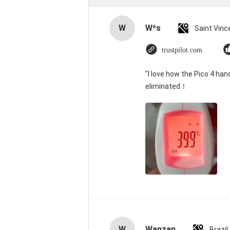
W
W*s
trustpilot.com
"I love how the Pico 4 han
eliminated！
W
Wanzan
Brazil