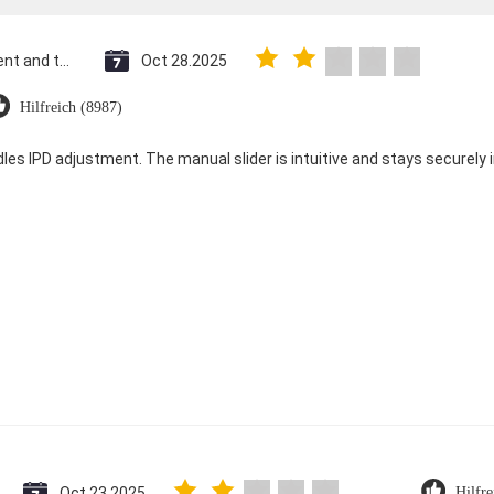
Saint Vincent and the Grenadines
Oct 28.2025
Hilfreich (8987)
dles IPD adjustment. The manual slider is intuitive and stays securely in
Oct 23.2025
Hilfr