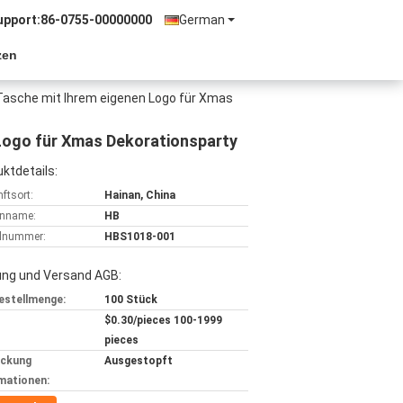
upport:
86-0755-00000000
German
zen
Tasche mit Ihrem eigenen Logo für Xmas
Logo für Xmas Dekorationsparty
ktdetails:
ftsort:
Hainan, China
nname:
HB
lnummer:
HBS1018-001
ung und Versand AGB:
estellmenge:
100 Stück
$0.30/pieces 100-1999
pieces
ackung
Ausgestopft
mationen: