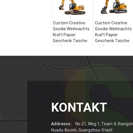
Custom Creative
Custom Creative
Goodie Weihnachts
Goodie Weihnachts
Kraft Papier
Kraft Papier
Geschenk Tasche
Geschenk Tasche
mit Ihrem eigenen
mit Ihrem eigenen
Logo für Xmas
Logo für Xmas
Dekorationsparty
Dekorationsparty
KONTAKT
Addresss:
No.21, Weg 1, Team 4, Xiangs
Huadu-Bezirk, Guangzhou-Stadt