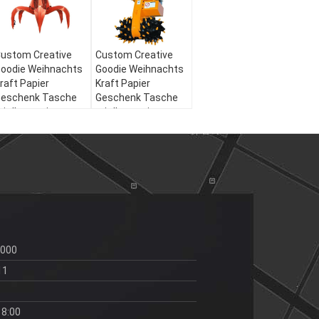
ustom Creative
Custom Creative
oodie Weihnachts
Goodie Weihnachts
raft Papier
Kraft Papier
eschenk Tasche
Geschenk Tasche
it Ihrem eigenen
mit Ihrem eigenen
ogo für Xmas
Logo für Xmas
ekorationsparty
Dekorationsparty
0000
11
18:00