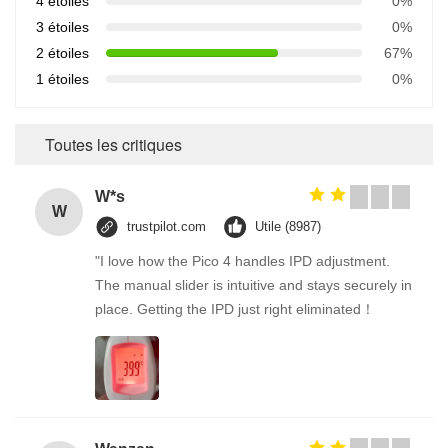
4 étoiles
0%
3 étoiles
0%
2 étoiles
67%
1 étoiles
0%
Toutes les critiques
W*s
W
trustpilot.com
Utile (8987)
"I love how the Pico 4 handles IPD adjustment.
The manual slider is intuitive and stays securely in
place. Getting the IPD just right eliminated！