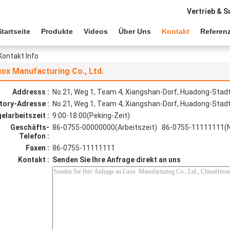
Vertrieb & S
Startseite
Produkte
Videos
Über Uns
Kontakt
Referen
Kontakt Info
ox Manufacturing Co., Ltd.
Addresss :
No.21, Weg 1, Team 4, Xiangshan-Dorf, Huadong-Stad
tory-Adresse :
No.21, Weg 1, Team 4, Xiangshan-Dorf, Huadong-Stad
elarbeitszeit :
9:00-18:00(Peking-Zeit)
Geschäfts-
86-0755-00000000(Arbeitszeit) 86-0755-11111111(Ni
Telefon :
Faxen :
86-0755-11111111
Kontakt :
Senden Sie Ihre Anfrage direkt an uns