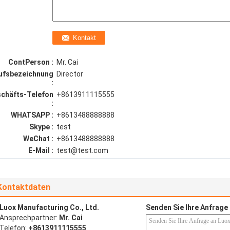
ContPerson :
Mr. Cai
ufsbezeichnung
Director
:
chäfts-Telefon
+8613911115555
:
WHATSAPP :
+8613488888888
Skype :
test
WeChat :
+8613488888888
E-Mail :
test@test.com
Kontaktdaten
Luox Manufacturing Co., Ltd.
Senden Sie Ihre Anfrage 
Ansprechpartner:
Mr. Cai
Telefon:
+8613911115555