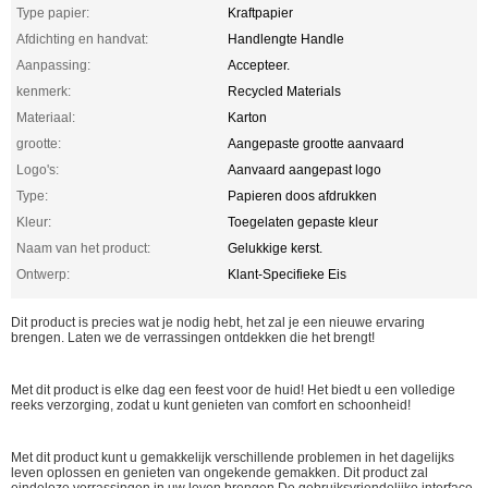
Type papier:
Kraftpapier
Afdichting en handvat:
Handlengte Handle
Aanpassing:
Accepteer.
kenmerk:
Recycled Materials
Materiaal:
Karton
grootte:
Aangepaste grootte aanvaard
Logo's:
Aanvaard aangepast logo
Type:
Papieren doos afdrukken
Kleur:
Toegelaten gepaste kleur
Naam van het product:
Gelukkige kerst.
Ontwerp:
Klant-Specifieke Eis
Dit product is precies wat je nodig hebt, het zal je een nieuwe ervaring
brengen. Laten we de verrassingen ontdekken die het brengt!
Met dit product is elke dag een feest voor de huid! Het biedt u een volledige
reeks verzorging, zodat u kunt genieten van comfort en schoonheid!
Met dit product kunt u gemakkelijk verschillende problemen in het dagelijks
leven oplossen en genieten van ongekende gemakken. Dit product zal
eindeloze verrassingen in uw leven brengen.De gebruiksvriendelijke interface