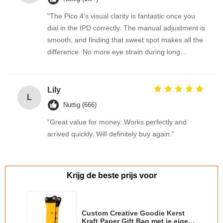
"The Pico 4's visual clarity is fantastic once you
dial in the IPD correctly. The manual adjustment is
smooth, and finding that sweet spot makes all the
difference. No more eye strain during long
sessions. Highly recommend taking the time to set
it up properly!""The Pico 4's visual clarity is
fantastic once you dial in the IPD correctly. The
Lily
L
manual adjustment is smooth, and finding that
Nuttig (666)
sweet spot makes all the difference. No more eye
"Great value for money. Works perfectly and
strain during long sessions. Highly recommend
arrived quickly. Will definitely buy again."
taking the time to set it up properly!""The Pico 4's
visual clarity is fantastic once you dial in the IPD
correctly. The manual adjustment is smooth, and
finding that sweet spot makes all the difference.
Krijg de beste prijs voor
No more eye strain during long sessions. Highly
recommend taking the time to set it up
properly!""The Pico 4's visual clarity is fantastic
Custom Creative Goodie Kerst
once you dial in the IPD correctly. The manual
Kraft Paper Gift Bag met je eigen