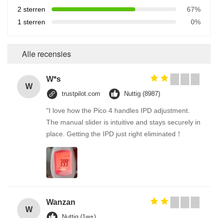
2 sterren
67%
1 sterren
0%
Alle recensies
W*s
W
trustpilot.com
Nuttig (8987)
"I love how the Pico 4 handles IPD adjustment.
The manual slider is intuitive and stays securely in
place. Getting the IPD just right eliminated！
Wanzan
W
Nuttig (1w+)