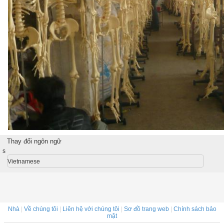
Thay đổi ngôn ngữ
s
Vietnamese
Nhà
|
Về chúng tôi
|
Liên hệ với chúng tôi
|
Sơ đồ trang web
|
Chính sách bảo
mật