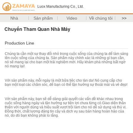
Luox Manufacturing Co., Ltd.
Nhà
Sản phẩm
Video
Về chúng tôi
>>
Chuyến Tham Quan Nhà Máy
Production Line
Chúng ta cần một sự thay đổi nhỏ trong cuộc sống của chúng ta để làm sáng
lên cuộc sống của chúng ta. Sản phẩm này chính xác là những gì bạn cần,
nó sẽ mang lại cho bạn một trải nghiệm mới. Hãy khám phá những bất ngờ
nó mang lại!
Với sản phẩm này, mỗi ngày là một bữa tiệc cho làn da! Nó cung cấp cho
bạn một loạt các chăm sóc, để bạn có thể tận hưởng sự thoải mái và vẻ đẹp!
Với sản phẩm này, bạn sẽ dễ dàng giải quyết các vấn đề khác nhau trong
cuộc sống hàng ngày và tận hưởng sự tiện lợi chưa từng có.Giao diện thân
thiện với người dùng và hiệu suất vượt trội làm cho nó dễ sử dụng và thú vị.
Đồng thời, chất lượng đáng tin cậy và dịch vụ sau bán hàng hoàn hảo của
nó, do đó bạn không phải lo lắng.