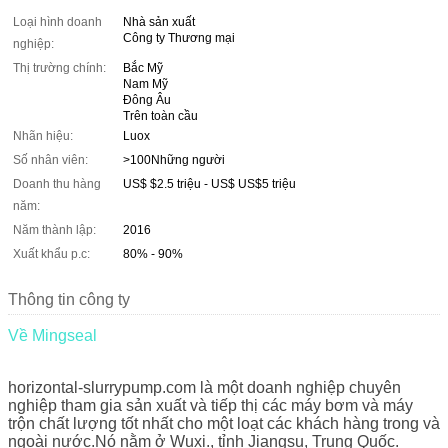
Loại hình doanh
Nhà sản xuất
Công ty Thương mại
nghiệp:
Thị trường chính:
Bắc Mỹ
Nam Mỹ
Đông Âu
Trên toàn cầu
Nhãn hiệu:
Luox
Số nhân viên:
>100Những người
Doanh thu hàng
US$ $2.5 triệu - US$ US$5 triệu
năm:
Năm thành lập:
2016
Xuất khẩu p.c:
80% - 90%
Thông tin công ty
Về Mingseal
horizontal-slurrypump.com là một doanh nghiệp chuyên
nghiệp tham gia sản xuất và tiếp thị các máy bơm và máy
trộn chất lượng tốt nhất cho một loạt các khách hàng trong và
ngoài nước.Nó nằm ở Wuxi., tỉnh Jiangsu, Trung Quốc.