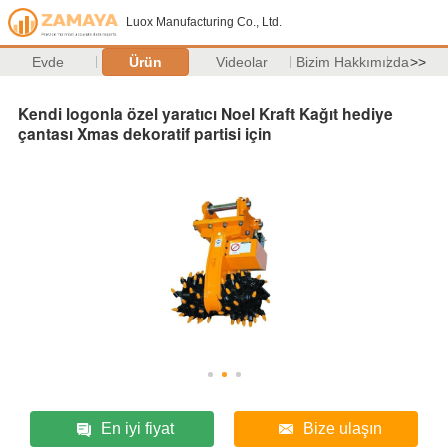
Luox Manufacturing Co., Ltd.
Evde
Ürün
Videolar
Bizim Hakkımızda
>>
Kendi logonla özel yaratıcı Noel Kraft Kağıt hediye
çantası Xmas dekoratif partisi için
En iyi fiyat
Bize ulaşın