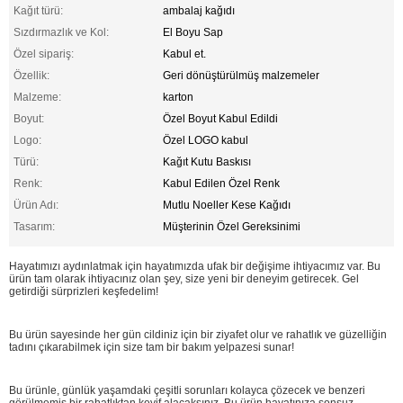
Kağıt türü:
ambalaj kağıdı
Sızdırmazlık ve Kol:
El Boyu Sap
Özel sipariş:
Kabul et.
Özellik:
Geri dönüştürülmüş malzemeler
Malzeme:
karton
Boyut:
Özel Boyut Kabul Edildi
Logo:
Özel LOGO kabul
Türü:
Kağıt Kutu Baskısı
Renk:
Kabul Edilen Özel Renk
Ürün Adı:
Mutlu Noeller Kese Kağıdı
Tasarım:
Müşterinin Özel Gereksinimi
Hayatımızı aydınlatmak için hayatımızda ufak bir değişime ihtiyacımız var. Bu
ürün tam olarak ihtiyacınız olan şey, size yeni bir deneyim getirecek. Gel
getirdiği sürprizleri keşfedelim!
Bu ürün sayesinde her gün cildiniz için bir ziyafet olur ve rahatlık ve güzelliğin
tadını çıkarabilmek için size tam bir bakım yelpazesi sunar!
Bu ürünle, günlük yaşamdaki çeşitli sorunları kolayca çözecek ve benzeri
görülmemiş bir rahatlıktan keyif alacaksınız. Bu ürün hayatınıza sonsuz