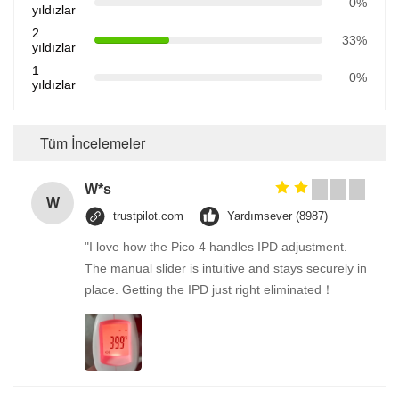
0%
yıldızlar
2
33%
yıldızlar
1
0%
yıldızlar
Tüm İncelemeler
W*s
W
trustpilot.com
Yardımsever (8987)
"I love how the Pico 4 handles IPD adjustment.
The manual slider is intuitive and stays securely in
place. Getting the IPD just right eliminated！