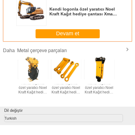
Kendi logonla özel yaratıcı Noel
Kraft Kağıt hediye çantası Xmas
dekoratif partisi için
Devam et
Metal çerçeve parçaları
Daha
logonla
Kendi logonla
Kendi logonla
Kendi logonla
Kendi lo
tıcı Noel
özel yaratıcı Noel
özel yaratıcı Noel
özel yaratıcı Noel
özel yarat
ıt hediye
Kraft Kağıt hediye
Kraft Kağıt hediye
Kraft Kağıt hediye
Kraft Kağı
ı Xmas
çantası Xmas
çantası Xmas
çantası Xmas
çantası
f partisi
dekoratif partisi
dekoratif partisi
dekoratif partisi
dekoratif 
in
için
için
için
içi
Dil değiştir
Turkish