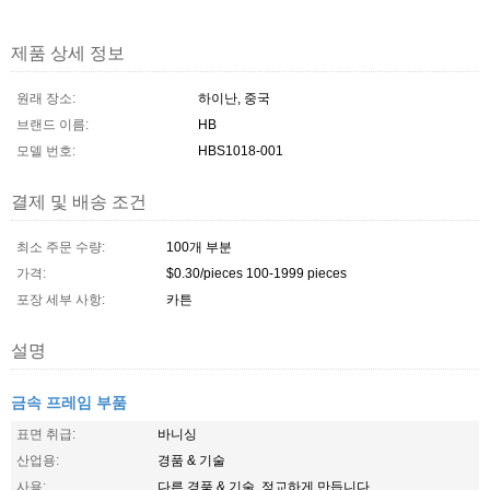
제품 상세 정보
원래 장소:
하이난, 중국
브랜드 이름:
HB
모델 번호:
HBS1018-001
결제 및 배송 조건
최소 주문 수량:
100개 부분
가격:
$0.30/pieces 100-1999 pieces
포장 세부 사항:
카튼
설명
금속 프레임 부품
표면 취급:
바니싱
산업용:
경품 & 기술
사용:
다른 경품 & 기술, 정교하게 만듭니다