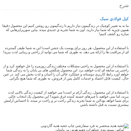
شرح
کيل فولادي سبک
ما به يه تغيير کوچيک در زندگيمون نياز داريم تا زندگيمون رو روشن کنيم اين محصول دقیقا
همون چيزيه که شما نياز داريد، اون به شما تجربه ي جديدي ميده. بياين سورپرايزهايي که
مياره رو کشف کنيم!
با استفاده از این محصول، هر روز برای پوست یک جشن است! این به شما طیف گسترده
ای از مراقبت ها را ارائه می دهد، به طوری که شما می توانید از راحتی و زیبایی لذت ببرید!
با استفاده از این محصول به راحتی مشکلات مختلف زندگی روزمره را حل خواهید کرد و از
راحتی بی سابقه ای لذت خواهید برد. این محصول شگفتی های بی پایان را به زندگی شما
خواهد آورد.رابط کاربری دوستانه و عملکرد عالی آن را آسان و لذت بخش می کند. در عین
حال، کیفیت قابل اعتماد و خدمات کامل پس از فروش، به طوری که شما هیچ نگرانی.
با استفاده از این محصول، زندگی آرام تر است! می خواهید از کیفیت زندگی بالایی لذت
ببرید، اما نمی خواهید با چیزهای خسته کننده غرق شوید؟ این محصول یک انتخاب عالی
برای شما خواهد بود!اين به شما تجربه زندگي راحت تر و راحت تر ميده، تا احساس آرامش
بيشتري نسبت به قبل داشته باشي