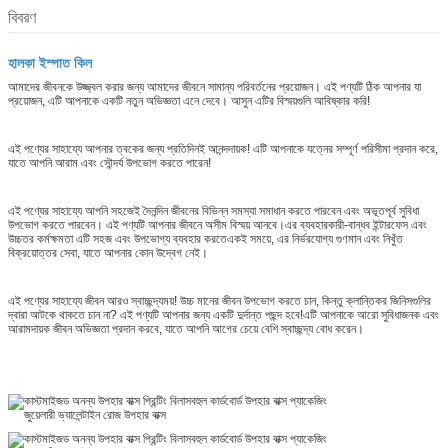
বিবরণ
হালকা ইস্পাত কিল
আমাদের জীবনকে উজ্জ্বল করার জন্য আমাদের জীবনে সামান্য পরিবর্তনের প্রয়োজন। এই পণ্যটি ঠিক আপনার যা
প্রয়োজন, এটি আপনাকে একটি নতুন অভিজ্ঞতা এনে দেবে। আসুন এটির বিস্ময়গুলি আবিষ্কার করি!
এই পণ্যের সাহায্যে আপনার ত্বকের জন্য প্রতিদিনই আনন্দদায়ক! এটি আপনাকে যত্নের সম্পূর্ণ পরিসীমা প্রদান করে,
যাতে আপনি আরাম এবং সৌন্দর্য উপভোগ করতে পারেন!
এই পণ্যের সাহায্যে আপনি সহজেই দৈনন্দিন জীবনের বিভিন্ন সমস্যা সমাধান করতে পারবেন এবং অভূতপূর্ব সুবিধা
উপভোগ করতে পারবেন। এই পণ্যটি আপনার জীবনে অসীম বিস্ময় আনবে।এর ব্যবহারকারী-বান্ধব ইন্টারফেস এবং
উচ্চতর কর্মক্ষমতা এটি সহজ এবং উপভোগ্য ব্যবহার করতেএকই সময়ে, এর নির্ভরযোগ্য গুণমান এবং নিখুঁত
বিক্রয়োত্তর সেবা, যাতে আপনার কোন উদ্বেগ নেই।
এই পণ্যের সাহায্যে জীবন আরও স্বাচ্ছন্দ্যময়! উচ্চ মানের জীবন উপভোগ করতে চান, কিন্তু ক্লান্তিকর জিনিসগুলির
দ্বারা আটকে থাকতে চান না? এই পণ্যটি আপনার জন্য একটি দুর্দান্ত পছন্দ হবে!এটি আপনাকে আরো সুবিধাজনক এবং
আরামদায়ক জীবন অভিজ্ঞতা প্রদান করবে, যাতে আপনি আগের চেয়ে বেশি স্বাচ্ছন্দ্য বোধ করেন।