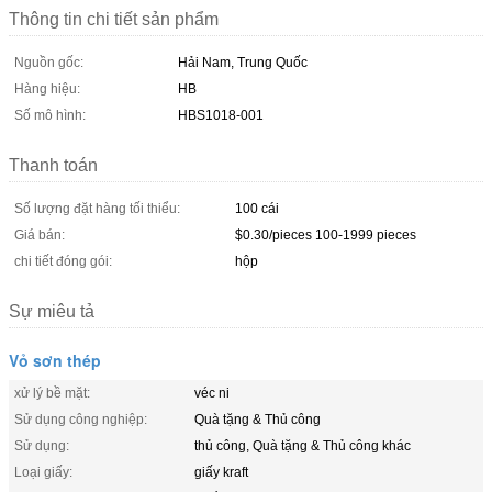
Thông tin chi tiết sản phẩm
Nguồn gốc:
Hải Nam, Trung Quốc
Hàng hiệu:
HB
Số mô hình:
HBS1018-001
Thanh toán
Số lượng đặt hàng tối thiểu:
100 cái
Giá bán:
$0.30/pieces 100-1999 pieces
chi tiết đóng gói:
hộp
Sự miêu tả
Vỏ sơn thép
xử lý bề mặt:
véc ni
Sử dụng công nghiệp:
Quà tặng & Thủ công
Sử dụng:
thủ công, Quà tặng & Thủ công khác
Loại giấy:
giấy kraft