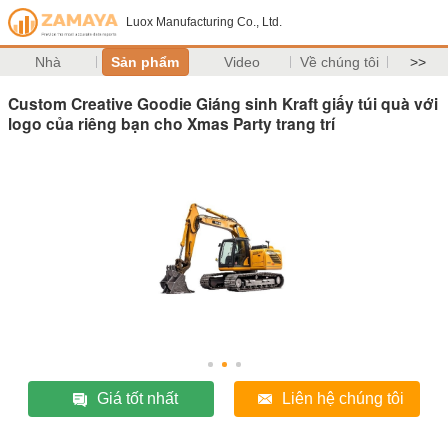
Luox Manufacturing Co., Ltd.
Nhà
Sản phẩm
Video
Về chúng tôi
>>
Custom Creative Goodie Giáng sinh Kraft giấy túi quà với
logo của riêng bạn cho Xmas Party trang trí
Giá tốt nhất
Liên hệ chúng tôi