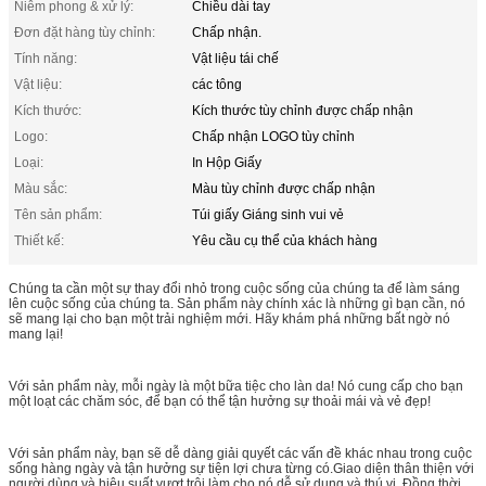
Niêm phong & xử lý:
Chiều dài tay
Đơn đặt hàng tùy chỉnh:
Chấp nhận.
Tính năng:
Vật liệu tái chế
Vật liệu:
các tông
Kích thước:
Kích thước tùy chỉnh được chấp nhận
Logo:
Chấp nhận LOGO tùy chỉnh
Loại:
In Hộp Giấy
Màu sắc:
Màu tùy chỉnh được chấp nhận
Tên sản phẩm:
Túi giấy Giáng sinh vui vẻ
Thiết kế:
Yêu cầu cụ thể của khách hàng
Chúng ta cần một sự thay đổi nhỏ trong cuộc sống của chúng ta để làm sáng
lên cuộc sống của chúng ta. Sản phẩm này chính xác là những gì bạn cần, nó
sẽ mang lại cho bạn một trải nghiệm mới. Hãy khám phá những bất ngờ nó
mang lại!
Với sản phẩm này, mỗi ngày là một bữa tiệc cho làn da! Nó cung cấp cho bạn
một loạt các chăm sóc, để bạn có thể tận hưởng sự thoải mái và vẻ đẹp!
Với sản phẩm này, bạn sẽ dễ dàng giải quyết các vấn đề khác nhau trong cuộc
sống hàng ngày và tận hưởng sự tiện lợi chưa từng có.Giao diện thân thiện với
người dùng và hiệu suất vượt trội làm cho nó dễ sử dụng và thú vị. Đồng thời,