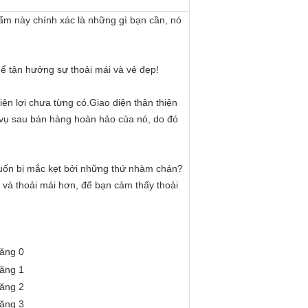
ẩm này chính xác là những gì bạn cần, nó
hể tận hưởng sự thoải mái và vẻ đẹp!
ện lợi chưa từng có.Giao diện thân thiện
ch vụ sau bán hàng hoàn hảo của nó, do đó
uốn bị mắc kẹt bởi những thứ nhàm chán?
 và thoải mái hơn, để bạn cảm thấy thoải