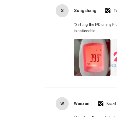
S
Songshang
T
"Setting the IPD on my P
is noticeable.
W
Wanzan
Brazil