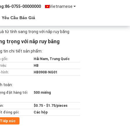
ng:
86-0755-00000000
Vietnamese
Yêu Cầu Báo Giá
à từ tính sang trọng với nắp ruy băng
ng trọng với nắp ruy băng
 tin chi tiết sản phẩm:
 gốc:
Hải Nam, Trung Quốc
hiệu:
HB
 hình:
HB0908-NG01
h toán:
ợng đặt hàng tối
500 miếng
án:
$0.75 - $1.75/pieces
ết đóng gói:
Các hộp
Tiếp xúc