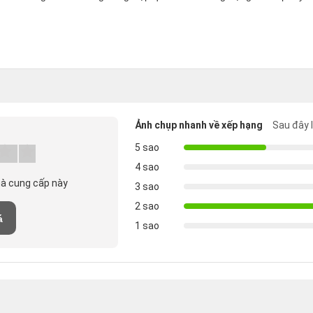
Ảnh chụp nhanh về xếp hạng
Sau đây 
5 sao
4 sao
hà cung cấp này
3 sao
2 sao
á
1 sao