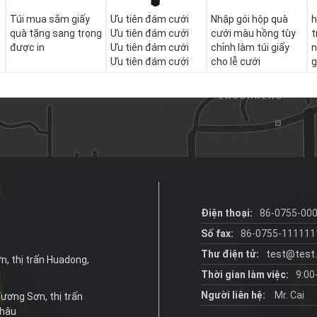
Túi mua sắm giấy
Ưu tiên đám cưới
Nhập gói hộp quà
h
quà tặng sang trọng
Ưu tiên đám cưới
cưới màu hồng tùy
t
được in
Ưu tiên đám cưới
chỉnh làm túi giấy
n
Ưu tiên đám cưới
cho lễ cưới
g
y
g
c
Điện thoại:
86-0755-00
Số fax:
86-0755-111111
Thư điện tử:
test@test
n, thị trấn Huadong,
Thời gian làm việc:
9:00
Người liên hệ:
Mr. Cai
 Tương Sơn, thị trấn
Châu