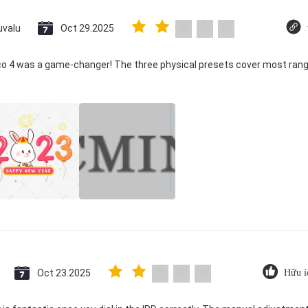
uvalu
Oct 29.2025
ico 4 was a game-changer! The three physical presets cover most rang
Oct 23.2025
Hữu í