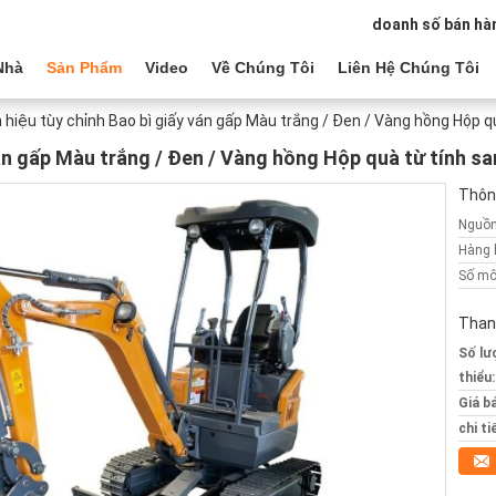
doanh số bán hà
Nhà
Sản Phẩm
Video
Về Chúng Tôi
Liên Hệ Chúng Tôi
 hiệu tùy chỉnh Bao bì giấy ván gấp Màu trắng / Đen / Vàng hồng Hộp qu
ván gấp Màu trắng / Đen / Vàng hồng Hộp quà từ tính sa
Thông
Nguồn
Hàng 
Số mô
Than
Số lư
thiểu:
Giá b
chi ti