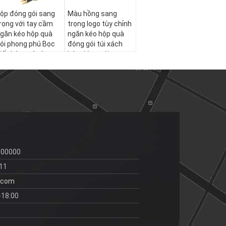
ộp đóng gói sang
Màu hồng sang
rọng với tay cầm
trọng logo tùy chỉnh
găn kéo hộp quà
ngăn kéo hộp quà
ói phong phú Bọc
đóng gói túi xách
iấy hộp quà tùy
hộp đóng gói
hỉnh
000000
11
.com
-18:00