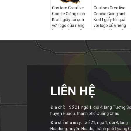
Custom Creative
Custom Creative
Goodie Giáng sinh
Goodie Giáng sinh
Kraft giấy túi quà
Kraft giấy túi quà
với logo của riêng
với logo của riêng
bạn cho Xmas Party
bạn cho Xmas Part
trang trí
trang trí
LIÊN HỆ
Địa chỉ:
Số 21, ngõ 1, đội 4, làng Tương Sơ
huyện Huadu, thành phố Quảng Châu
Địa chỉ nhà máy:
Số 21, ngõ 1, đội 4, làng
Huadong, huyện Huadu, thành phố Quảng 