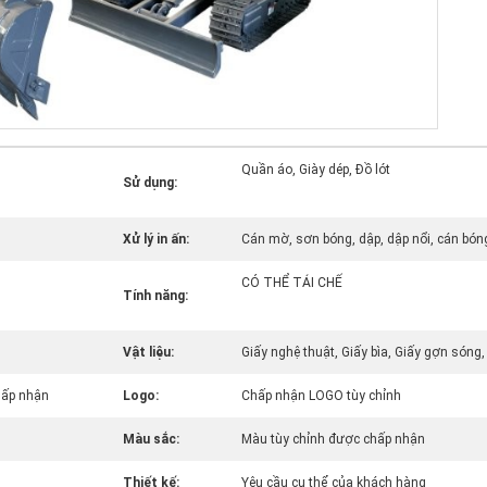
Quần áo, Giày dép, Đồ lót
Sử dụng:
Xử lý in ấn:
Cán mờ, sơn bóng, dập, dập nổi, cán bón
CÓ THỂ TÁI CHẾ
Tính năng:
Vật liệu:
Giấy nghệ thuật, Giấy bìa, Giấy gợn sóng, 
hấp nhận
Logo:
Chấp nhận LOGO tùy chỉnh
Màu sắc:
Màu tùy chỉnh được chấp nhận
Thiết kế:
Yêu cầu cụ thể của khách hàng