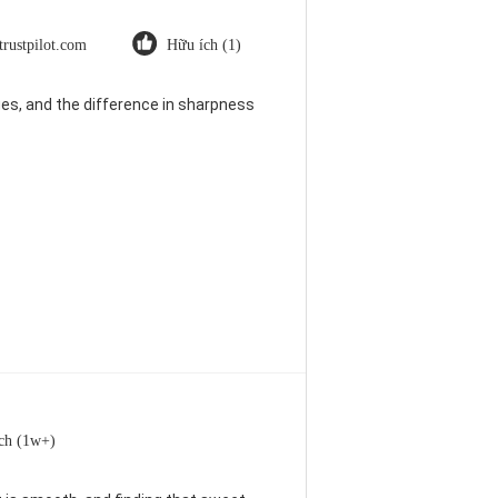
trustpilot.com
Hữu ích (1)
es, and the difference in sharpness
ch (1w+)