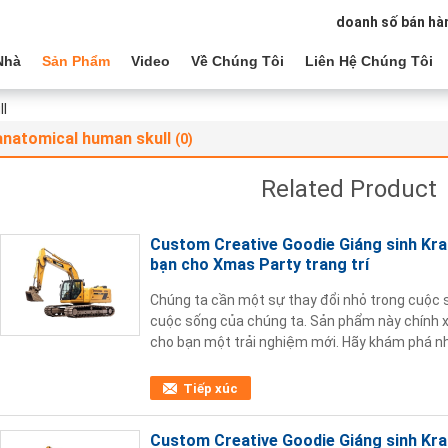
doanh số bán hà
Nhà
Sản Phẩm
Video
Về Chúng Tôi
Liên Hệ Chúng Tôi
ll
anatomical human skull
(0)
Related Product
Custom Creative Goodie Giáng sinh Kraft
bạn cho Xmas Party trang trí
Chúng ta cần một sự thay đổi nhỏ trong cuộc 
cuộc sống của chúng ta. Sản phẩm này chính xá
cho bạn một trải nghiệm mới. Hãy khám phá nh
phẩm này, mỗi ngày là một bữa tiệc cho làn da!
Tiếp xúc
Custom Creative Goodie Giáng sinh Kraft