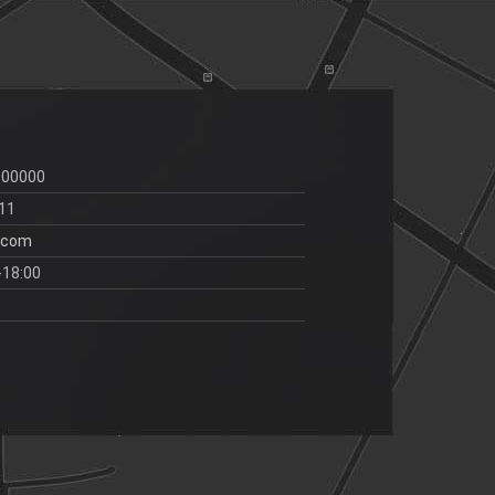
000000
11
.com
-18:00