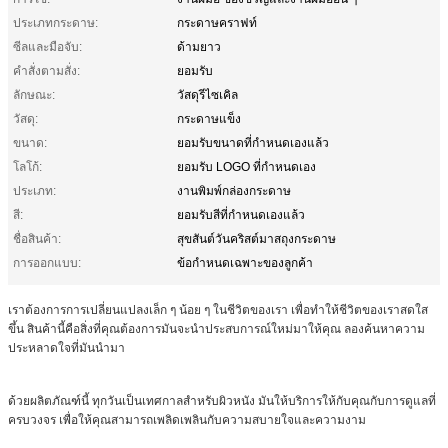
ประเภทกระดาษ:
กระดาษคราฟท์
ซีลและมือจับ:
ด้ามยาว
คําสั่งตามสั่ง:
ยอมรับ
ลักษณะ:
วัสดุรีไซเคิล
วัสดุ:
กระดาษแข็ง
ขนาด:
ยอมรับขนาดที่กำหนดเองแล้ว
โลโก้:
ยอมรับ LOGO ที่กําหนดเอง
ประเภท:
งานพิมพ์กล่องกระดาษ
สี:
ยอมรับสีที่กำหนดเองแล้ว
ชื่อสินค้า:
สุขสันต์วันคริสต์มาสถุงกระดาษ
การออกแบบ:
ข้อกำหนดเฉพาะของลูกค้า
เราต้องการการเปลี่ยนแปลงเล็ก ๆ น้อย ๆ ในชีวิตของเรา เพื่อทําให้ชีวิตของเราสดใส
ขึ้น สินค้านี้คือสิ่งที่คุณต้องการมันจะนําประสบการณ์ใหม่มาให้คุณ ลองค้นหาความ
ประหลาดใจที่มันนํามา
ด้วยผลิตภัณฑ์นี้ ทุกวันเป็นเทศกาลสําหรับผิวหนัง มันให้บริการให้กับคุณกับการดูแลที่
ครบวงจร เพื่อให้คุณสามารถเพลิดเพลินกับความสบายใจและความงาม