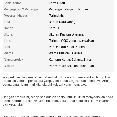
Jenis Kertas:
Kertas kraft
Penyegelan & Pegangan:
Pegangan Panjang Tangan
Pesenan khusus:
Terimalah.
Fitur:
Bahan Daur Ulang
Bahan:
Kardus
Ukuran:
Ukuran Kustom Diterima
Logo:
Terima LOGO yang disesuaikan
Jenis:
Pencetakan Kotak Kertas
Warna:
Warna Kustom Diterima
Nama produk:
Kantong Kertas Selamat Natal
Desain:
Persyaratan Khusus Pelanggan
kita perlu sedikit perubahan dalam hidup kita untuk mencerahkan hidup kita
produk ini adalah persis apa yang Anda butuhkan, itu akan membawa Anda
pengalaman baru mari kita jelajahi kejutan yang membawa!
Dengan produk ini, setiap hari adalah pesta untuk kulit! Ini menyediakan Anda
dengan berbagai perawatan, sehingga Anda dapat menikmati kenyamanan
dan kecantikan!
Dengan produk ini, Anda akan dengan mudah menyelesaikan berbagai