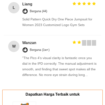
Liang
L
Berguna (44)
Solid Pattern Quick Dry One Piece Jumpsuit for
Women 2023 Customized Logo Gym Sets
Wanzan
W
Berguna (1w+)
"The Pico 4's visual clarity is fantastic once you
dial in the IPD correctly. The manual adjustment is
smooth, and finding that sweet spot makes all the
difference. No more eye strain during long
sessions. Highly recommend taking the time to set
it up properly!""The Pico 4's visual clarity is
fantastic once you dial in the IPD correctly. The
Dapatkan Harga Terbaik untuk
manual adjustment is smooth, and finding that
sweet spot makes all the difference. No more eye