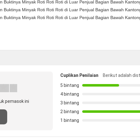
Cuplikan Penilaian
Berikut adalah dis
5 bintang
4 bintang
uk pemasok ini
3 bintang
2 bintang
n
1 bintang