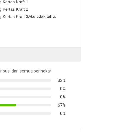
Aku tidak tahu.
tribusi dari semua peringkat
33%
0%
0%
67%
0%