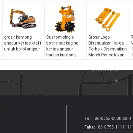
grosir kantong
Custom single
Grosir Logo
R
anggur kertas kraft
bottle packaging
Disesuaikan Harga
M
untuk botol anggur
kertas anggur
Terbaik Disesuaikan
H
g
hadiah kantong
Merek Pencetakan
H
kaca 2 botol anggur
Kantong Kertas
H
hitam tote carry
Anggur Kardus
K
bags
Hitam
Tel:
86-0755-00000000
Faks:
86-0755-1111111