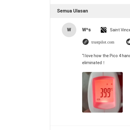
Semua Ulasan
W
W*s
trustpilot.com
"I love how the Pico 4 han
eliminated！