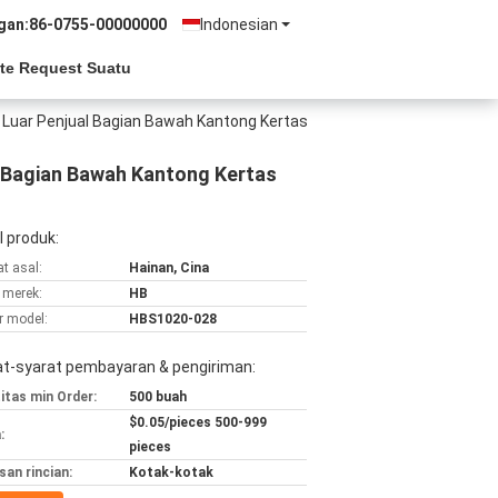
gan:
86-0755-00000000
Indonesian
te Request Suatu
i Luar Penjual Bagian Bawah Kantong Kertas
l Bagian Bawah Kantong Kertas
l produk:
t asal:
Hainan, Cina
merek:
HB
 model:
HBS1020-028
at-syarat pembayaran & pengiriman:
itas min Order:
500 buah
$0.05/pieces 500-999
:
pieces
an rincian:
Kotak-kotak