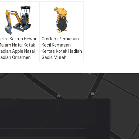
etro Kartun Hewan
Custom Perhiasan
alam Natal Kotak
Kecil Kemasan
adiah Apple Natal
Kertas Kotak Hadiah
adiah Ornamen
Gadis Murah
adiah Kecil Tas
Packing Box
emasan Kotak
1