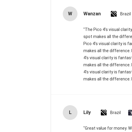
W
Wanzan
Brazil
"The Pico 4's visual clari
spot makes all the differ
Pico 4's visual clarity is
makes all the difference.
4's visual clarity is fant
makes all the difference.
4's visual clarity is fant
makes all the difference. 
L
Lily
Brazil
"Great value for money. Wor