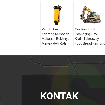
Pabrik Grosir
Custom Food
Kantong Kemasan
Packaging Size
Makanan Buktinya
Kraft Takeaway
Minyak Roti Roti
Food Bread Kanton
Roti di Luar Penjual
Kertas untuk
Bagian Bawah
Restoran
Kantong Kertas
Kraft
KONTAK