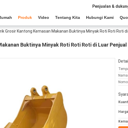
Penjualan & dukun
Rumah
Produk
Video
Tentang Kita
Hubungi Kami
Quo
rik Grosir Kantong Kemasan Makanan Buktinya Minyak Roti Roti Roti d
akanan Buktinya Minyak Roti Roti Roti di Luar Penjua
Detai
Tempa
Nama 
Nomor
Syar
Kuant
Harga
Kemas