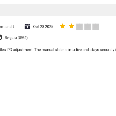
Saint Vincent and the Grenadines
Oct 28.2025
Berguna (8987)
dles IPD adjustment. The manual slider is intuitive and stays securely in