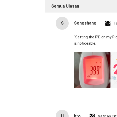
Semua Ulasan
S
Songshang
T
"Setting the IPD on my P
is noticeable.
H
h*o