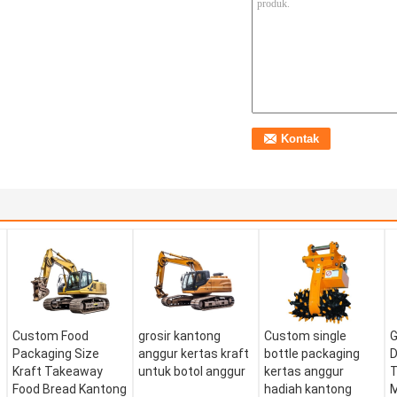
Custom Food
grosir kantong
Custom single
G
Packaging Size
anggur kertas kraft
bottle packaging
D
Kraft Takeaway
untuk botol anggur
kertas anggur
T
Food Bread Kantong
hadiah kantong
M