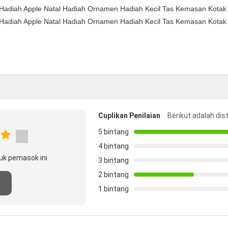
Cuplikan Penilaian
Berikut adalah dis
5 bintang
4 bintang
uk pemasok ini
3 bintang
2 bintang
n
1 bintang