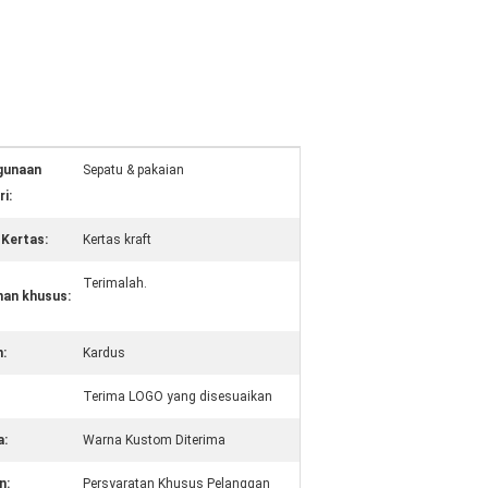
gunaan
Sepatu & pakaian
ri:
 Kertas:
Kertas kraft
Terimalah.
an khusus:
:
Kardus
Terima LOGO yang disesuaikan
a:
Warna Kustom Diterima
n:
Persyaratan Khusus Pelanggan