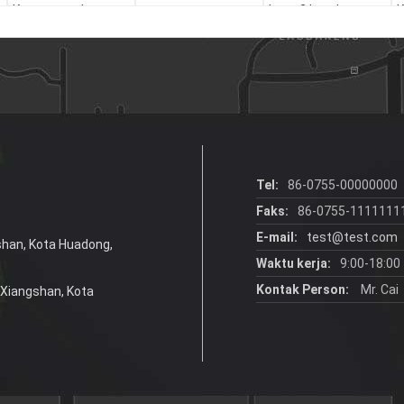
Kertas untuk
kaca 2 botol anggur
K
Restoran
hitam tote carry
A
bags
H
Tel:
86-0755-00000000
Faks:
86-0755-1111111
E-mail:
test@test.com
gshan, Kota Huadong,
Waktu kerja:
9:00-18:00
Kontak Person:
Mr. Cai
a Xiangshan, Kota