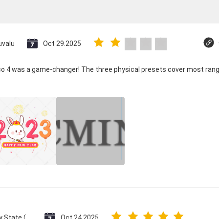
uvalu
Oct 29.2025
ico 4 was a game-changer! The three physical presets cover most rang
Vatican City State (Holy See)
Oct 24.2025