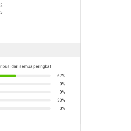
tribusi dari semua peringkat
67%
0%
0%
33%
0%