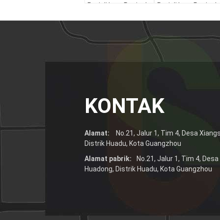
Roti di Luar Penjual
Roti di Luar Penjual
Bagian Bawah
Bagian Bawah
Kantong Kertas
Kantong Kertas
Kraft
Kraft
KONTAK
Alamat:
No.21, Jalur 1, Tim 4, Desa Xian
Distrik Huadu, Kota Guangzhou
Alamat pabrik:
No.21, Jalur 1, Tim 4, Des
Huadong, Distrik Huadu, Kota Guangzhou