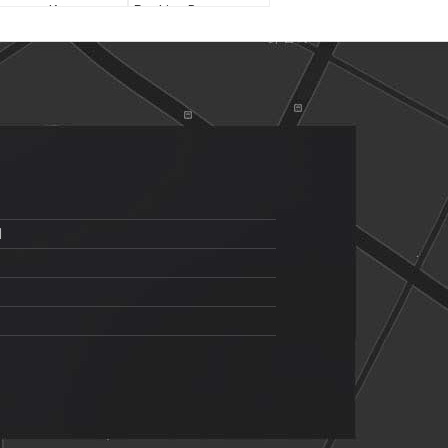
antong Kertas
Packing Box
nggur Kardus
itam
1