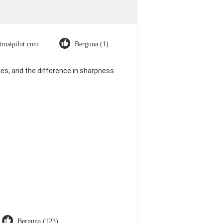
trustpilot.com
Berguna (1)
es, and the difference in sharpness
Berguna (123)