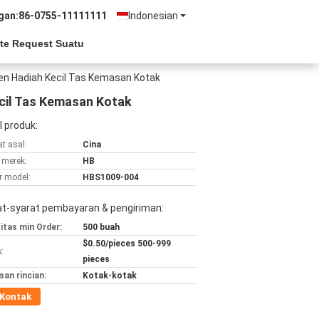
gan:
86-0755-11111111
Indonesian
te Request Suatu
en Hadiah Kecil Tas Kemasan Kotak
cil Tas Kemasan Kotak
l produk:
t asal:
Cina
merek:
HB
 model:
HBS1009-004
at-syarat pembayaran & pengiriman:
itas min Order:
500 buah
$0.50/pieces 500-999
:
pieces
an rincian:
Kotak-kotak
Kontak