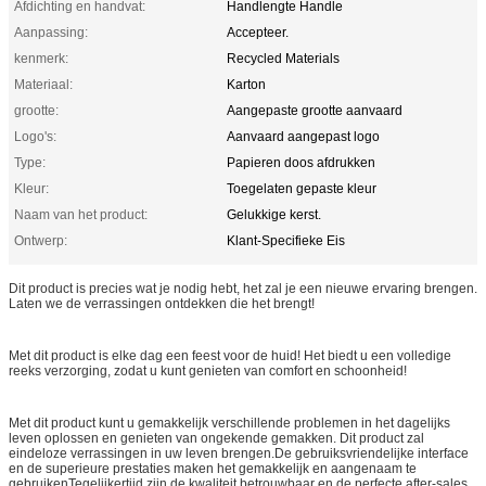
Afdichting en handvat:
Handlengte Handle
Aanpassing:
Accepteer.
kenmerk:
Recycled Materials
Materiaal:
Karton
grootte:
Aangepaste grootte aanvaard
Logo's:
Aanvaard aangepast logo
Type:
Papieren doos afdrukken
Kleur:
Toegelaten gepaste kleur
Naam van het product:
Gelukkige kerst.
Ontwerp:
Klant-Specifieke Eis
Dit product is precies wat je nodig hebt, het zal je een nieuwe ervaring brengen.
Laten we de verrassingen ontdekken die het brengt!
Met dit product is elke dag een feest voor de huid! Het biedt u een volledige
reeks verzorging, zodat u kunt genieten van comfort en schoonheid!
Met dit product kunt u gemakkelijk verschillende problemen in het dagelijks
leven oplossen en genieten van ongekende gemakken. Dit product zal
eindeloze verrassingen in uw leven brengen.De gebruiksvriendelijke interface
en de superieure prestaties maken het gemakkelijk en aangenaam te
gebruikenTegelijkertijd zijn de kwaliteit betrouwbaar en de perfecte after-sales