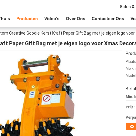
Sales &
Thuis
Producten
Video's
Over Ons
Contacteer Ons
Vr
tom Creative Goodie Kerst Kraft Paper Gift Bag met je eigen logo voo
ft Paper Gift Bag met je eigen logo voor Xmas Decora
Produ
Plaat
Merkn
Mode
Beta
Min. 
Prijs:
Verpa