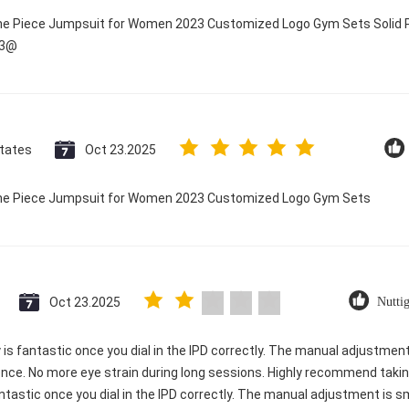
One Piece Jumpsuit for Women 2023 Customized Logo Gym Sets Solid P
23@
States
Oct 23.2025
 One Piece Jumpsuit for Women 2023 Customized Logo Gym Sets
Oct 23.2025
Nutti
ty is fantastic once you dial in the IPD correctly. The manual adjustme
ence. No more eye strain during long sessions. Highly recommend taking
 fantastic once you dial in the IPD correctly. The manual adjustment is