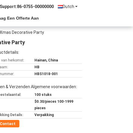
 Support:
86-0755-00000000
Dutch
aag Een Offerte Aan
r Xmas Decorative Party
tive Party
ctdetails:
s van herkomst:
Hainan, China
aam:
HB
lnummer:
HBS1018-001
len & Verzenden Algemene voorwaarden:
bestelaantal:
100 stuks
$0.30/pieces 100-1999
pieces
kking Details:
Verpakking
Contact