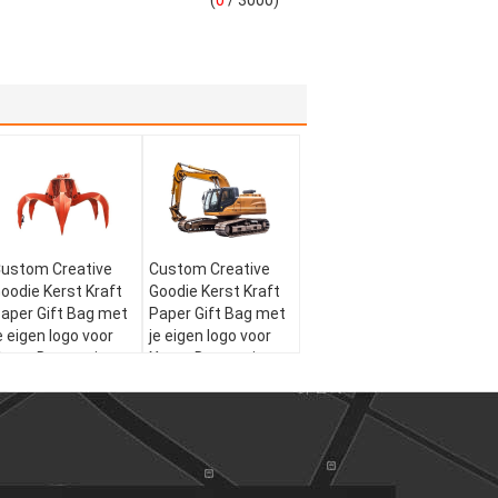
(
0
/ 3000)
ustom Creative
Custom Creative
oodie Kerst Kraft
Goodie Kerst Kraft
aper Gift Bag met
Paper Gift Bag met
e eigen logo voor
je eigen logo voor
mas Decorative
Xmas Decorative
arty
Party