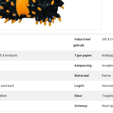
Industrieel
Gift & C
gebruik:
ft & Ambacht
Type papier:
Kraftpap
Aanpassing:
Acceptee
Materiaal:
Karton
e aanvaard
Logo's:
Aanvaar
ukken
Kleur:
Toegela
Ontwerp:
Klant-Sp