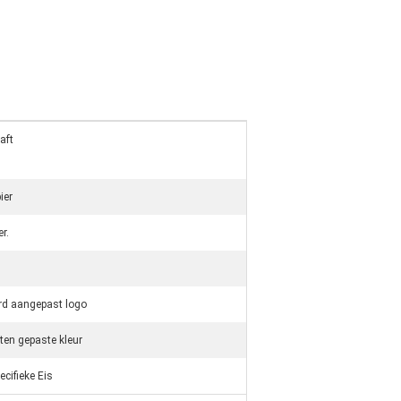
raft
ier
r.
d aangepast logo
ten gepaste kleur
ecifieke Eis