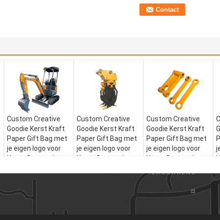
Custom Creative
Custom Creative
Custom Creative
C
Goodie Kerst Kraft
Goodie Kerst Kraft
Goodie Kerst Kraft
G
Paper Gift Bag met
Paper Gift Bag met
Paper Gift Bag met
P
je eigen logo voor
je eigen logo voor
je eigen logo voor
j
Xmas Decorative
Xmas Decorative
Xmas Decorative
X
Party
Party
Party
P