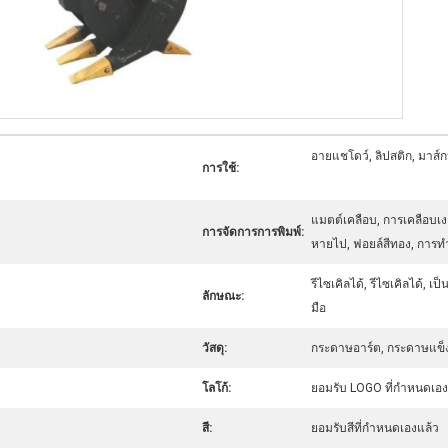
อายแชโดว์, ลิปสติก, มาส์กหน
การใช้:
แมตต์เคลือบ, การเคลือบเงา
การจัดการการพิมพ์:
หายไป, ฟอยล์สีทอง, การท
รีไซเคิลได้, รีไซเคิลได้, 
ลักษณะ:
มือ
วัสดุ:
กระดาษอาร์ต, กระดาษแข็ง
โลโก้:
ยอมรับ LOGO ที่กําหนดเอง
สี:
ยอมรับสีที่กำหนดเองแล้ว