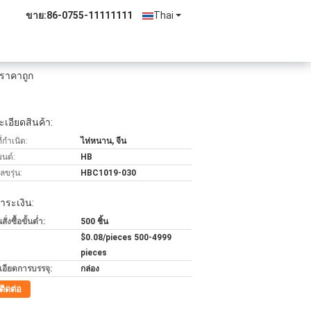
ขาย:
86-0755-11111111
Thai
ราคาถูก
เอียดสินค้า:
่กำเนิด:
ไห่หนาน, จีน
รนด์:
HB
ขรุ่น:
HBC1019-030
ำระเงิน:
่งซื้อขั้นต่ำ:
500 ชิ้น
$0.08/pieces 500-4999
pieces
เอียดการบรรจุ:
กล่อง
ติดต่อ