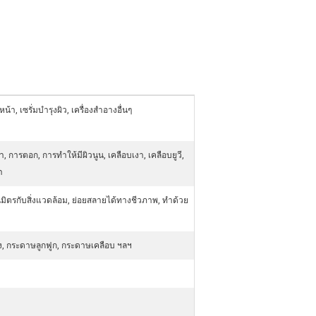
้า, เซรั่มบำรุงผิว, เครื่องสำอางอื่นๆ
, การตอก, การทำให้มีผิวนูน, เคลือบเงา, เคลือบยูวี,
ำ
เป็นมิตรกับสิ่งแวดล้อม, ย่อยสลายได้ทางชีวภาพ, ทำด้วย
, กระดาษลูกฟูก, กระดาษเคลือบ ฯลฯ