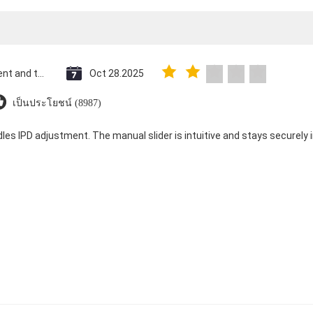
Saint Vincent and the Grenadines
Oct 28.2025
เป็นประโยชน์ (8987)
dles IPD adjustment. The manual slider is intuitive and stays securely in