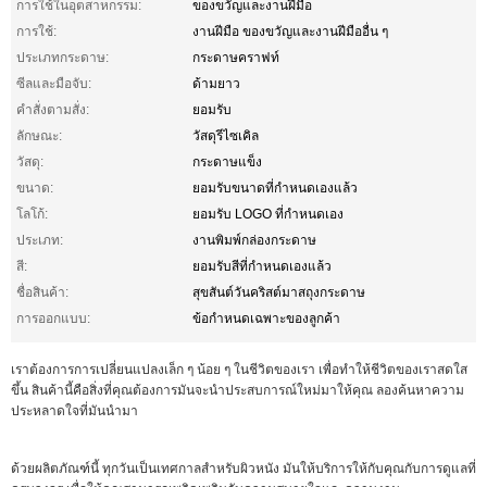
การใช้ในอุตสาหกรรม:
ของขวัญและงานฝีมือ
การใช้:
งานฝีมือ ของขวัญและงานฝีมืออื่น ๆ
ประเภทกระดาษ:
กระดาษคราฟท์
ซีลและมือจับ:
ด้ามยาว
คําสั่งตามสั่ง:
ยอมรับ
ลักษณะ:
วัสดุรีไซเคิล
วัสดุ:
กระดาษแข็ง
ขนาด:
ยอมรับขนาดที่กำหนดเองแล้ว
โลโก้:
ยอมรับ LOGO ที่กําหนดเอง
ประเภท:
งานพิมพ์กล่องกระดาษ
สี:
ยอมรับสีที่กำหนดเองแล้ว
ชื่อสินค้า:
สุขสันต์วันคริสต์มาสถุงกระดาษ
การออกแบบ:
ข้อกำหนดเฉพาะของลูกค้า
เราต้องการการเปลี่ยนแปลงเล็ก ๆ น้อย ๆ ในชีวิตของเรา เพื่อทําให้ชีวิตของเราสดใส
ขึ้น สินค้านี้คือสิ่งที่คุณต้องการมันจะนําประสบการณ์ใหม่มาให้คุณ ลองค้นหาความ
ประหลาดใจที่มันนํามา
ด้วยผลิตภัณฑ์นี้ ทุกวันเป็นเทศกาลสําหรับผิวหนัง มันให้บริการให้กับคุณกับการดูแลที่