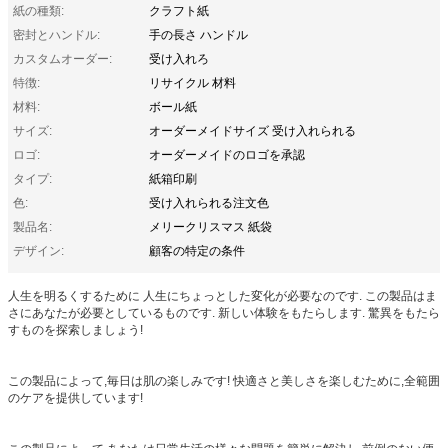
紙の種類:
クラフト紙
密封とハンドル:
手の長さ ハンドル
カスタムオーダー:
受け入れろ
特徴:
リサイクル 材料
材料:
ボール紙
サイズ:
オーダーメイドサイズ 受け入れられる
ロゴ:
オーダーメイドのロゴを承認
タイプ:
紙箱印刷
色:
受け入れられる注文色
製品名:
メリークリスマス 紙袋
デザイン:
顧客の特定の条件
人生を明るくするために 人生にちょっとした変化が必要なのです. この製品はま
さにあなたが必要としているものです. 新しい体験をもたらします. 驚異をもたら
すものを探索しましょう!
この製品によって,毎日は肌の楽しみです! 快適さと美しさを楽しむために,全範囲
のケアを提供しています!