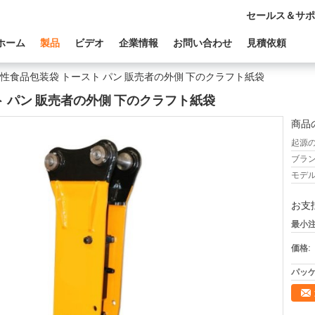
セールス＆サポ
ホーム
製品
ビデオ
企業情報
お問い合わせ
見積依頼
油性食品包装袋 トースト パン 販売者の外側 下のクラフト紙袋
ト パン 販売者の外側 下のクラフト紙袋
商品
起源の
ブラン
モデル
お支
最小注
価格:
パッケ