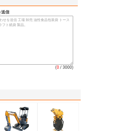
を送信
(
0
/ 3000)