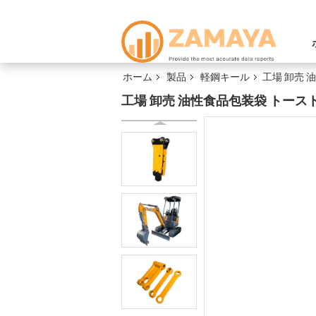
ホーム
製品
軽鋼キール
工場 卸売 
工場 卸売 油性食品包装袋 トース