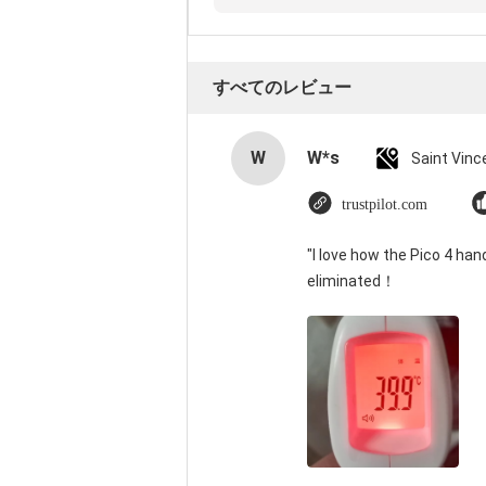
すべてのレビュー
W
W*s
trustpilot.com
"I love how the Pico 4 han
eliminated！