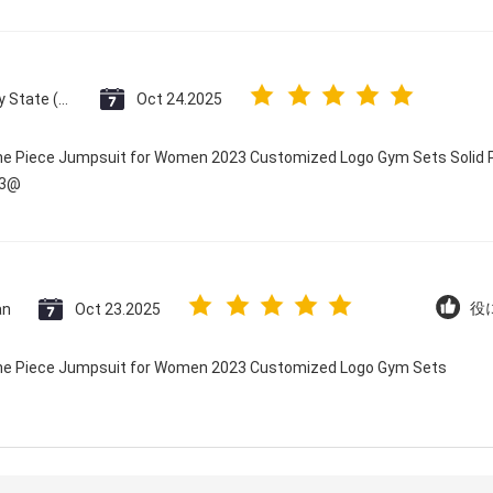
Vatican City State (Holy See)
Oct 24.2025
One Piece Jumpsuit for Women 2023 Customized Logo Gym Sets Solid P
23@
an
Oct 23.2025
役に
 One Piece Jumpsuit for Women 2023 Customized Logo Gym Sets