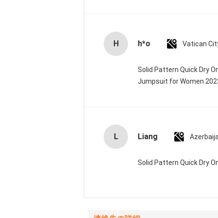
H
h*o
Solid Pattern Quick Dry 
Jumpsuit for Women 20
L
Liang
Azerbaij
Solid Pattern Quick Dry