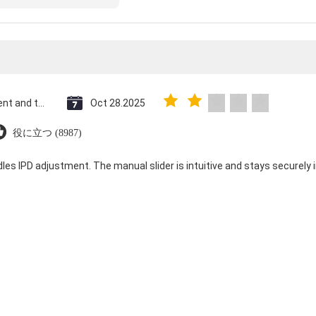
Saint Vincent and the Grenadines
Oct 28.2025
役に立つ (8987)
dles IPD adjustment. The manual slider is intuitive and stays securely in