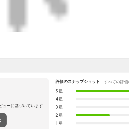
評価のスナップショット
すべての評価
5 星
4 星
ビューに基づいています
3 星
2 星
く
1 星