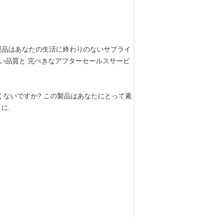
製品はあなたの生活に終わりのないサプライ
の高い品質と 完ぺきなアフターセールスサービ
くないですか? この製品はあなたにとって素
に.