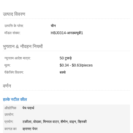
उत्पाद विवरण
उत्पत्ति के प्लेस:
चीन
मॉडल संख्या:
HBJ0314-आरडब्ल्यूबी1
भुगतान & नौवहन नियमों
न्यूनतम आदेश मात्रा:
50 टुकड़े
मूल्य:
$0.34 - $0.63/pieces
पैकेजिंग विवरण:
बक्से
वर्णन
हल्के स्टील कील
औद्योगिक
पेय पदार्थ
उपयोग:
प्रयोग:
टकीला, वोदका, मिनरल वाटर, शैम्पेन, वाइन, व्हिस्की
कागज़ का
क्राफ्ट पेपर