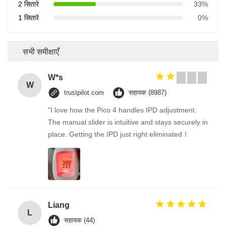
2 सितारे
33%
1 सितारे
0%
सभी समीक्षाएँ
W*s
W
trustpilot.com
सहायक (8987)
"I love how the Pico 4 handles IPD adjustment.
The manual slider is intuitive and stays securely in
place. Getting the IPD just right eliminated！
Liang
L
सहायक (44)