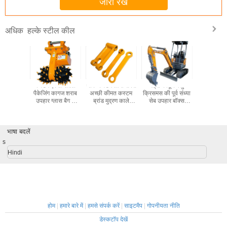
जारी रखें
हल्के स्टील कील
अधिक
े लिए कस्टम
कस्टम एकल बोतल
थोक कस्टम लोगो सबसे
रेट्रो कार्टून पशु
फैक्टरी थ
ेजिंग आकार
पैकेजिंग कागज शराब
अच्छी कीमत कस्टम
क्रिसमस की पूर्व संध्या
प्रतिरोधी खाद्
akeaway
उपहार ग्लास बैग 2
ब्रांड मुद्रण काले
सेब उपहार बॉक्स
बैग टोस्ट र
ी पेपर बैग
बोतल काले शराब टोटे
कार्डबोर्ड शराब कागज
क्रिसमस उपहार छोटे
विक्रेता नीच
ले जाने बैग
बैग
उपहार आभूषण टोटे बैग
पेपर ब
पैकेजिंग बॉक्स
भाषा बदलें
s
Hindi
होम
|
हमारे बारे में
|
हमसे संपर्क करें
|
साइटमैप
|
गोपनीयता नीति
डेस्कटॉप देखें