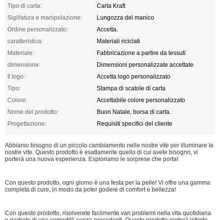
Tipo di carta:
Carta Kraft
Sigillatura e manipolazione:
Lungozza del manico
Ordine personalizzato:
Accetta.
caratteristica:
Materiali riciclati
Materiale:
Fabbricazione a partire da tessuti
dimensione:
Dimensioni personalizzate accettate
Il logo:
Accetta logo personalizzato
Tipo:
Stampa di scatole di carta
Colore:
Accettabile colore personalizzato
Nome del prodotto:
Buon Natale, borsa di carta.
Progettazione:
Requisiti specifici del cliente
Abbiamo bisogno di un piccolo cambiamento nelle nostre vite per illuminare le
nostre vite. Questo prodotto è esattamente quello di cui avete bisogno, vi
porterà una nuova esperienza. Esploriamo le sorprese che porta!
Con questo prodotto, ogni giorno è una festa per la pelle! Vi offre una gamma
completa di cure, in modo da poter godere di comfort e bellezza!
Con questo prodotto, risolverete facilmente vari problemi nella vita quotidiana
e godrete di una comodità senza precedenti. Questo prodotto porterà infinite