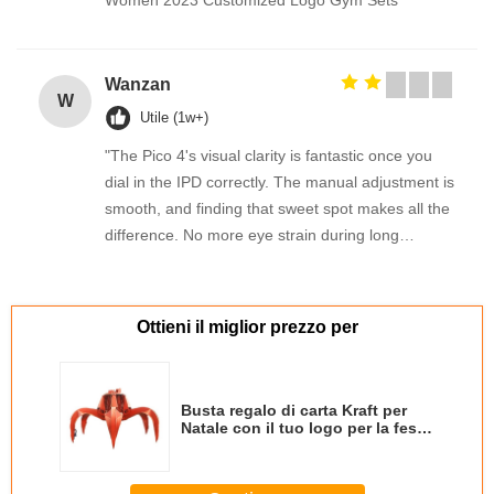
Wanzan
W
Utile (1w+)
"The Pico 4's visual clarity is fantastic once you
dial in the IPD correctly. The manual adjustment is
smooth, and finding that sweet spot makes all the
difference. No more eye strain during long
sessions. Highly recommend taking the time to set
it up properly!""The Pico 4's visual clarity is
fantastic once you dial in the IPD correctly. The
Ottieni il miglior prezzo per
manual adjustment is smooth, and finding that
sweet spot makes all the difference. No more eye
strain during long sessions. Highly recommend
Busta regalo di carta Kraft per
taking the time to set it up properly!""The Pico 4's
Natale con il tuo logo per la festa
di Natale
visual clarity is fantastic once you dial in the IPD
correctly. The manual adjustment is smooth, and