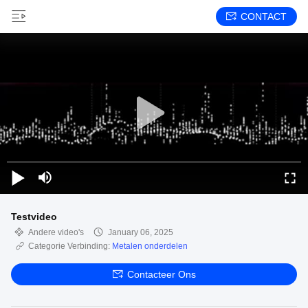
CONTACT
Testvideo
Andere video's
January 06, 2025
Categorie Verbinding:
Metalen onderdelen
Contacteer Ons